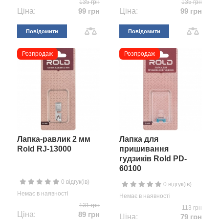
135 грн
135 грн
Ціна:
99 грн
Ціна:
99 грн
Повідомити
Повідомити
Розпродаж
Розпродаж
Лапка-равлик 2 мм
Лапка для
Rold RJ-13000
пришивання
гудзиків Rold PD-
60100
0 відгук(ів)
0 відгук(ів)
Немає в наявності
Немає в наявності
131 грн
113 грн
Ціна:
89 грн
Ціна:
79 грн