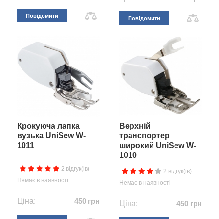
Повідомити
Повідомити
Крокуюча лапка
Верхній
вузька UniSew W-
транспортер
1011
широкий UniSew W-
1010
2 відгук(ів)
2 відгук(ів)
Немає в наявності
Немає в наявності
Ціна:
450 грн
Ціна:
450 грн