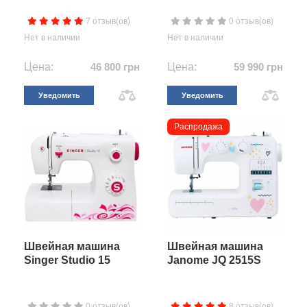
7 отзыв(ов)
0 отзыв(ов)
Нет в наличии
Нет в наличии
Цена:
46 800 грн
Цена:
59 990 грн
Уведомить
Уведомить
Распродажа
Швейная машина
Швейная машина
Singer Studio 15
Janome JQ 2515S
0 отзыв(ов)
8 отзыв(ов)