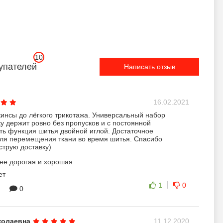
10
упателей
Написать отзыв
16.02.2021
жинсы до лёгкого трикотажа. Универсальный набор
ку держит ровно без пропусков и с постоянной
ть функция шитья двойной иглой. Достаточное
для перемещения ткани во время шитья. Спасибо
струю доставку)
не дорогая и хорошая
ет
1
0
0
колаевна
11.12.2020