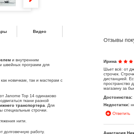
ары
Видео
Отзывы пок
телем
и внутренним
Ирина
м швейных программ для
Шьет всё: от д
строчек. Строч
дистанцией. Ес
ак новичкам, так и мастерам с
пространство 
магазину за бы
ют Janome Top 14 одинаково
Достоинства:
одвигаться ткани разной
Недостатки:
н
нижнего транспортера
. Для
ы специальные строчки.
Ответить
тяжения нити.
т долговечную работу.
Анастасия Ни