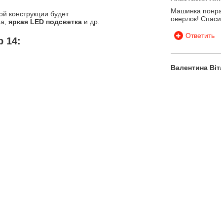
Машинка понра
й конструкции будет
оверлок! Спаси
ма,
яркая LED подсветка
и др.
Ответить
 14:
Валентина Віт
Машинка чудова
консультантам 
Безкоштовна до
подарунок. Дяк
Ответить
Татьяна
Только купила 
сложной ткани:
воротника нужн
подъем лапки 
идеально, будто
рыхлая, сыпуча
этой ткани нес