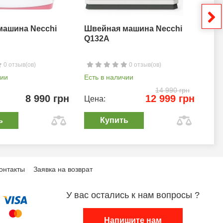
машина Necchi
Швейная машина Necchi
Шв
Q132A
0 отзыв(ов)
0 отзыв(ов)
чии
Есть в наличии
Ест
14 990 грн
8 990 грн
12 999 грн
Цена:
Цен
ь
Купить
онтакты
Заявка на возврат
У вас остались к нам вопросы ?
Напишите нам