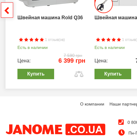
грн
Швейная машина Rold Q36
Швейная машина 
1 отзыв(ов)
1 отзыв(
Есть в наличии
Есть в наличии
7 590 грн
6 399 грн
Цена:
Цена:
Купить
Купить
О компании
Наши партне
0 80
Пн-П