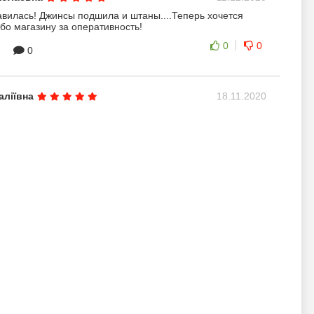
вилась! Джинсы подшила и штаны....Теперь хочется
бо магазину за оперативность!
0
0
0
аліївна
18.11.2020
, все, що мені було необхідно в ній є. Окреме спасибі
за оперативність. Відразу ж передзвонили, все уточнили.
ставка Новою поштою і ножиці - дуже приємний
ую!
0
0
0
21.08.2019
эту швейную машину и сразу решила испытать на
 рыхлый двухслойный трикотаж. При втачивании
о было прострочить очень толстый слой. Высокий
спас ситуацию. Со строчкой машинка справилась
 не почувствовала этот толстый слой. Так как ткань
я, с люрексовой нитью, то в процессе пошива вещи из
колько раз потребовалась очистка и смазка челночного