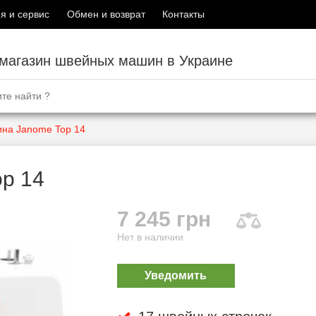
я и сервис
Обмен и возврат
Контакты
-магазин швейных машин в Украине
на Janome Top 14
p 14
7 245 грн
Нет в наличии
Уведомить