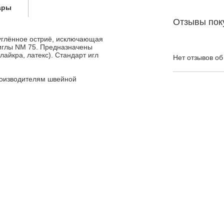
ары
Отзывы пок
руглённое остриё, исключающая
 иглы NM 75. Предназначены
лайкра, латекс). Стандарт игл
Нет отзывов об
роизводителям швейной