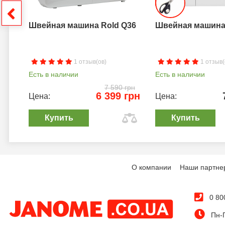
грн
Швейная машина Rold Q36
Швейная машина 
1 отзыв(ов)
1 отзыв(
Есть в наличии
Есть в наличии
7 590 грн
6 399 грн
Цена:
Цена:
Купить
Купить
О компании
Наши партне
0 80
Пн-П