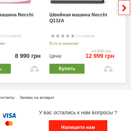
машина Necchi
Швейная машина Necchi
Шв
Q132A
0 отзыв(ов)
0 отзыв(ов)
чии
Есть в наличии
Ест
14 990 грн
8 990 грн
12 999 грн
Цена:
Цен
ь
Купить
онтакты
Заявка на возврат
У вас остались к нам вопросы ?
Напишите нам