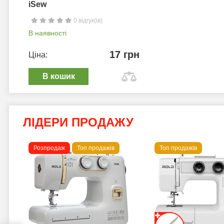
iSew
0 відгук(ів)
В наявності
17 грн
Ціна:
В кошик
ЛІДЕРИ ПРОДАЖУ
Розпродаж
Топ продажів
Топ продажів
 B