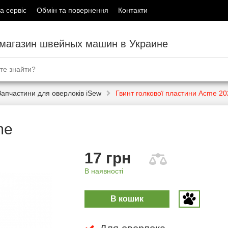
а сервіс
Обмін та повернення
Контакти
-магазин швейных машин в Украине
Запчастини для оверлоків iSew
Гвинт голкової пластини Acme 20
me
17 грн
В наявності
В кошик