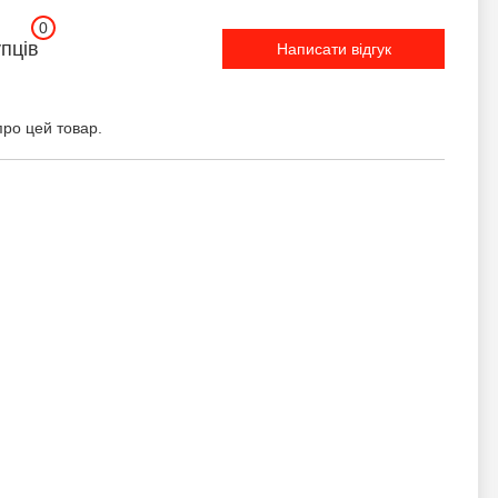
0
упців
Написати відгук
про цей товар.