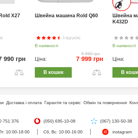
Rold X27
Швейна машина Rold Q60
Швейна м
K432D
в)
3 відгук(ів)
В наявності
В наявності
9 990 грн
7 990 грн
7 999 грн
Ціна:
Ціна:
В кошик
В кош
ри
Доставка і оплата
Гарантія та сервіс
Обмін та повернення
Кон
0 751 376
(050) 695-10-08
(067) 130-50-38
т: 10:00-18:00
Сб, Вс: 10:00-16:00
instagram