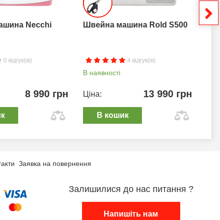
ашина Necchi
Швейна машина Rold S500
Шв
0 відгук(ів)
4 відгук(ів)
В наявності
В н
8 990 грн
13 990 грн
Ціна:
Цін
ик
В кошик
такти
Заявка на повернення
Залишилися до нас питання ?
Напишіть нам