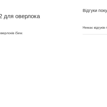
Відгуки пок
2 для оверлока
Немає відгуків 
верлоків iSew.