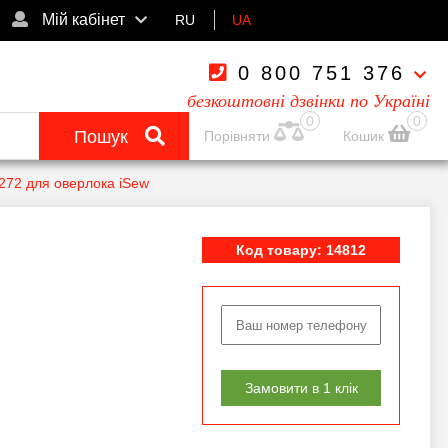
Мій кабінет
RU
UA
0 800 751 376
безкоштовні дзвінки по Україні
0
0
Пошук
Порівняти
Кошик
272 для оверлока iSew
Код товару: 14812
Замовити в 1 клік