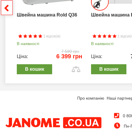
грн
Швейна машина Rold Q36
Швейна машина 
1 відгук(ів)
1 відгук(і
В наявності
В наявності
7 590 грн
6 399 грн
Ціна:
Ціна:
В кошик
В кошик
Про компанію
Наші партне
0 80
Пн-П