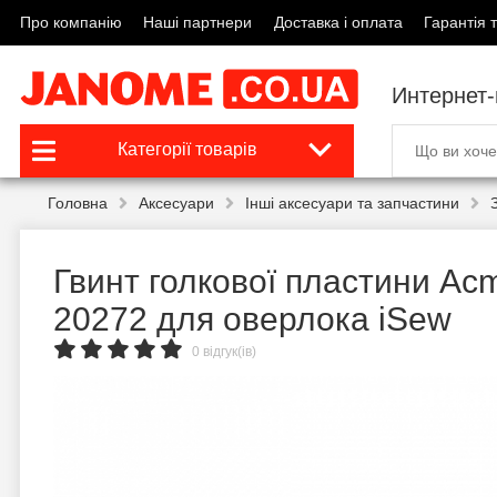
Про компанію
Наші партнери
Доставка і оплата
Гарантія т
Интернет
Категорії товарів
Головна
Аксесуари
Інші аксесуари та запчастини
Гвинт голкової пластини Ac
20272 для оверлока iSew
0 відгук(ів)