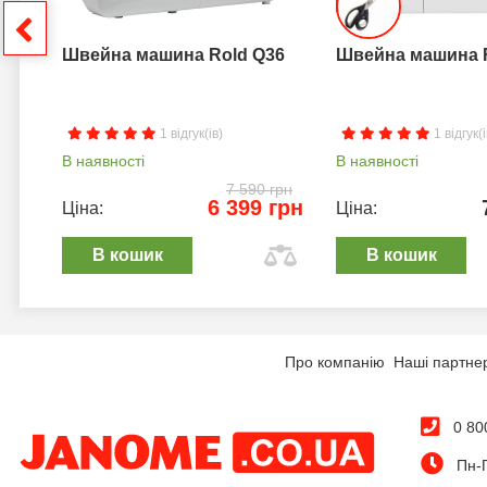
грн
Швейна машина Rold Q36
Швейна машина 
1 відгук(ів)
1 відгук(і
В наявності
В наявності
7 590 грн
6 399 грн
Ціна:
Ціна:
В кошик
В кошик
Про компанію
Наші партне
0 80
Пн-П