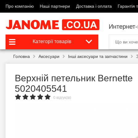
Про компанію
Наші партнери
Доставка і оплата
Гарантія т
Интернет
Категорії товарів
Головна
Аксесуари
Інші аксесуари та запчастини
Верхній петельник Bernette
5020405541
0 відгук(ів)