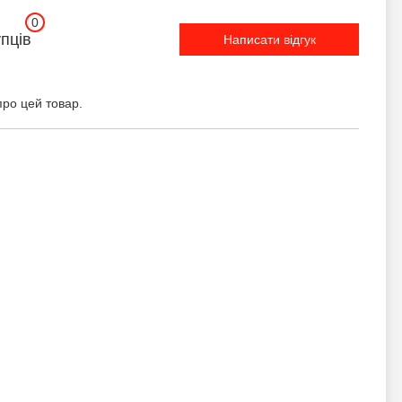
0
упців
Написати відгук
про цей товар.