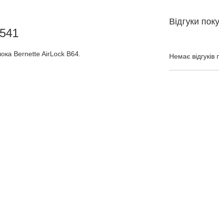
Відгуки пок
5541
ка Bernette AirLock B64.
Немає відгуків 