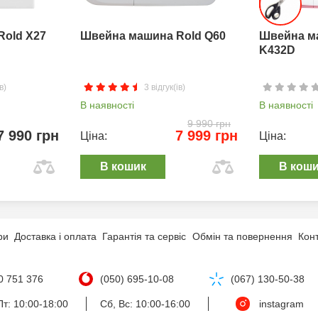
Rold X27
Швейна машина Rold Q60
Швейна м
K432D
в)
3 відгук(ів)
В наявності
В наявності
9 990 грн
7 990 грн
7 999 грн
Ціна:
Ціна:
В кошик
В кош
ри
Доставка і оплата
Гарантія та сервіс
Обмін та повернення
Кон
0 751 376
(050) 695-10-08
(067) 130-50-38
т: 10:00-18:00
Сб, Вс: 10:00-16:00
instagram