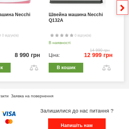
ашина Necchi
Швейна машина Necchi
Шв
Q132A
0 відгук(ів)
0 відгук(ів)
В наявності
В н
14 990 грн
8 990 грн
12 999 грн
Ціна:
Цін
ик
В кошик
такти
Заявка на повернення
Залишилися до нас питання ?
Напишіть нам