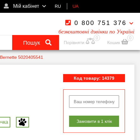
Мій кабінет
RU
UA
0 800 751 376
безкоштовні дзвінки по Україні
0
0
Пошук
Порівняти
Кошик
 Bernette 5020405541
Код товару: 14379
Замовити в 1 клік
очка