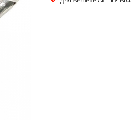
Для Bernette AirLock B64