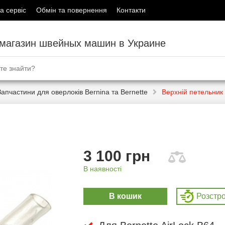
а сервіс
Обмін та повернення
Контакти
-магазин швейных машин в Украине
Запчастини для оверлоків Bernina та Bernette
Верхній петельник
3 100 грн
В наявності
В кошик
Розcтр