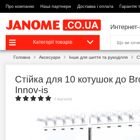
Про компанію
Наші партнери
Доставка і оплата
Гарантія т
Интернет
Категорії товарів
Головна
Аксесуари
Інше для шиття та рукоділля
С
Стійка для 10 котушок до Br
Innov-is
0 відгук(ів)