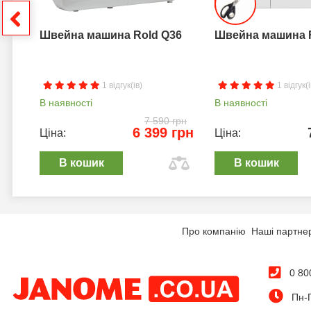
грн
Швейна машина Rold Q36
Швейна машина 
1 відгук(ів)
1 відгук(і
В наявності
В наявності
7 590 грн
6 399 грн
Ціна:
Ціна:
В кошик
В кошик
Про компанію
Наші партне
0 80
Пн-П