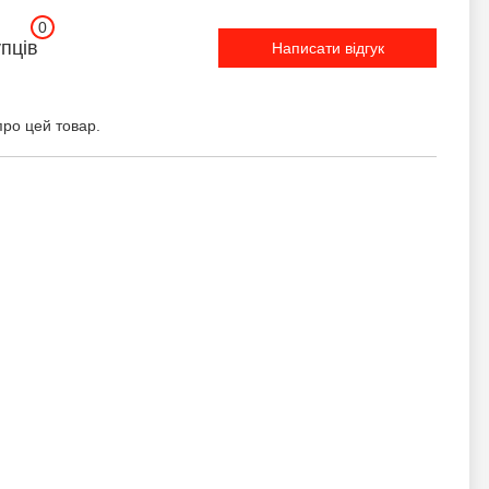
0
упців
Написати відгук
про цей товар.