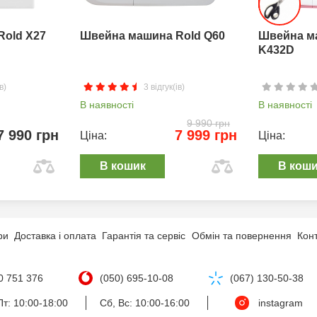
Rold X27
Швейна машина Rold Q60
Швейна м
K432D
в)
3 відгук(ів)
В наявності
В наявності
9 990 грн
7 990 грн
7 999 грн
Ціна:
Ціна:
В кошик
В кош
ри
Доставка і оплата
Гарантія та сервіс
Обмін та повернення
Кон
0 751 376
(050) 695-10-08
(067) 130-50-38
т: 10:00-18:00
Сб, Вс: 10:00-16:00
instagram