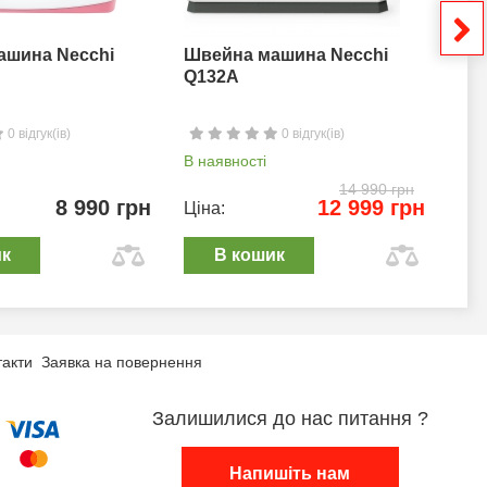
ашина Necchi
Швейна машина Necchi
Шв
Q132A
0 відгук(ів)
0 відгук(ів)
В наявності
В н
14 990 грн
8 990 грн
12 999 грн
Ціна:
Цін
ик
В кошик
такти
Заявка на повернення
Залишилися до нас питання ?
Напишіть нам