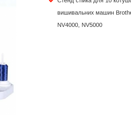
Стенд стійка для 10 котуш
вишивальних машин Brothe
NV4000, NV5000