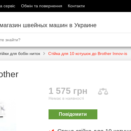
а сервіс
Обмін та повернення
Контакти
-магазин швейных машин в Украине
тійки для бобін ниток
Стійка для 10 котушок до Brother Innov-is
other
1 575 грн
Немає в наявності
Повідомити