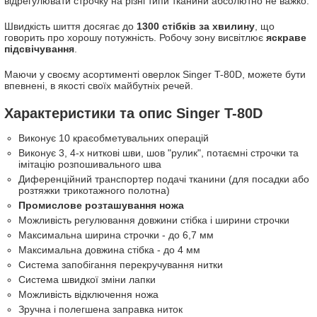
відрегулювати строчку на різні типи тканини абсолютно не важко.
Швидкість шиття досягає до
1300 стібків за хвилину
, що
говорить про хорошу потужність. Робочу зону висвітлює
яскраве
підсвічування
.
Маючи у своєму асортименті оверлок Singer T-80D, можете бути
впевнені, в якості своїх майбутніх речей.
Характеристики та опис Singer T-80D
Виконує 10 краєобметувальних операцій
Виконує 3, 4-х ниткові шви, шов "рулик", потаємні строчки та
імітацію розпошивального шва
Диференційний транспортер подачі тканини (для посадки або
розтяжки трикотажного полотна)
Промислове розташування ножа
Можливість регулювання довжини стібка і ширини строчки
Максимальна ширина строчки - до 6,7 мм
Максимальна довжина стібка - до 4 мм
Система запобігання перекручування нитки
Система швидкої зміни лапки
Можливість відключення ножа
Зручна і полегшена заправка ниток