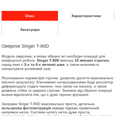
Опис
Характеристики
Аксесуари
Оверлок Singer T-80D
Модель оверлока, в якому зібрано всі необхідні операції для
комфортної роботи.
Singer T-80D
виконує
10 якісних строчок
,
серед яких є
3-х та 4-х ниткові шви
, а також можливість
налаштувати роликовий шов.
Регулювання параметрів строчки, дозволяє досягти максимально
якісного результату. Ключовими налаштуваннями буде регулятор
диференціала подачі тканини, тиск лапки на тканину, а також
довжина стібка та ширина строчки. Залежно від обраної операції
можна відключити ніж, що є дуже гарною функцією.
Заправка Singer T-80D максимально проста, детальна
кольорова фотоінструкція
завжди підкаже правильний
напрямок ниток. Система натягу ниток дуже проста,