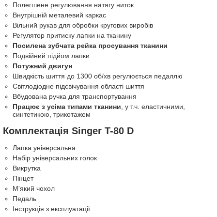
Полегшене регулювання натягу ниток
Внутрішній металевий каркас
Вільний рукав для обробки кругових виробів
Регулятор притиску лапки на тканину
Посилена зубчата рейка просування тканини
Подвійний підйом лапки
Потужний двигун
Швидкість шиття до 1300 об/хв регулюється педаллю
Світлодіодне підсвічування області шиття
Вбудована ручка для транспортування
Працює з усіма типами тканини
, у т.ч. еластичними,
синтетикою, трикотажем
Комплектація Singer T-80 D
Лапка універсальна
Набір універсальних голок
Викрутка
Пінцет
М'який чохол
Педаль
Інструкція з експлуатації