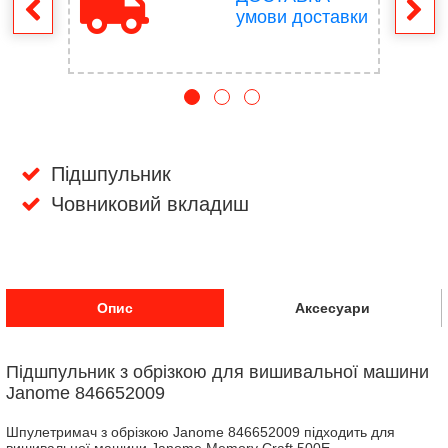
ення
умови доставки
Підшпульник
Човниковий вкладиш
Опис
Аксесуари
Підшпульник з обрізкою для вишивальної машини
Janome 846652009
Шпулетримач з обрізкою Janome 846652009 підходить для