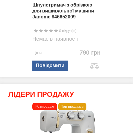
Шпулетримач з обрізкою
для вишивальної машини
Janome 846652009
0 відгук(ів)
Немає в наявності
790 грн
Ціна:
Повідомити
ЛІДЕРИ ПРОДАЖУ
Розпродаж
Топ продажів