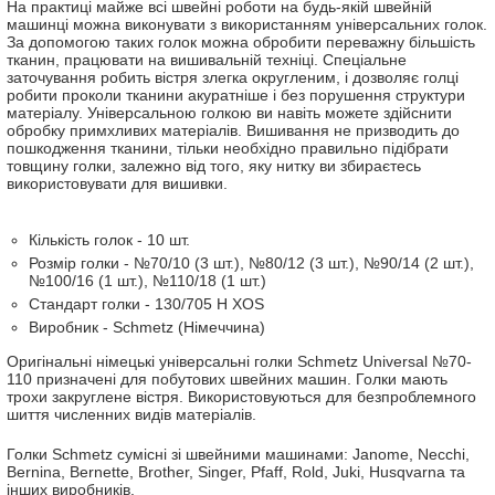
На практиці майже всі швейні роботи на будь-якій швейній
машинці можна виконувати з використанням універсальних голок.
За допомогою таких голок можна обробити переважну більшість
тканин, працювати на вишивальній техніці. Спеціальне
заточування робить вістря злегка округленим, і дозволяє голці
робити проколи тканини акуратніше і без порушення структури
матеріалу. Універсальною голкою ви навіть можете здійснити
обробку примхливих матеріалів. Вишивання не призводить до
пошкодження тканини, тільки необхідно правильно підібрати
товщину голки, залежно від того, яку нитку ви збираєтесь
використовувати для вишивки.
Кількість голок - 10 шт.
Розмір голки - №70/10 (3 шт.), №80/12 (3 шт.), №90/14 (2 шт.),
№100/16 (1 шт.), №110/18 (1 шт.)
Стандарт голки - 130/705 H XOS
Виробник - Schmetz (Німеччина)
Оригінальні німецькі універсальні голки Schmetz Universal №70-
110 призначені для побутових швейних машин. Голки мають
трохи закруглене вістря. Використовуються для безпроблемного
шиття численних видів матеріалів.
Голки Schmetz сумісні зі швейними машинами: Janome, Necchi,
Bernina, Bernette, Brother, Singer, Pfaff, Rold, Juki, Husqvarna та
інших виробників.