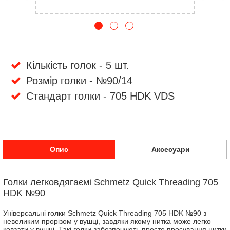
Кількість голок - 5 шт.
Розмір голки - №90/14
Стандарт голки - 705 HDK VDS
Опис
Аксесуари
Голки легковдягаємі Schmetz Quick Threading 705
HDK №90
Універсальні голки Schmetz Quick Threading 705 HDK №90 з
невеликим прорізом у вушці, завдяки якому нитка може легко
ковзати у вушці. Такі голки забезпечують просте просування нитки