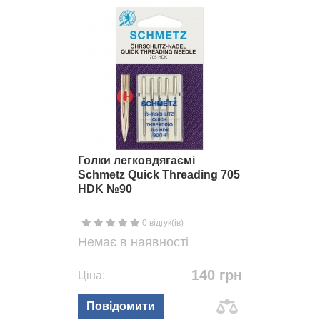
Голки легковдягаємі
Schmetz Quick Threading 705
HDK №90
0 відгук(ів)
Немає в наявності
140 грн
Ціна:
Повідомити