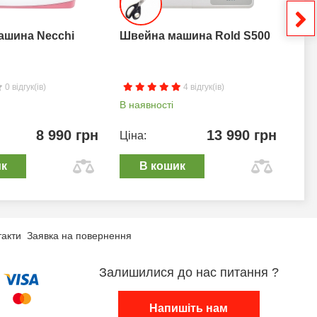
ашина Necchi
Швейна машина Rold S500
Шв
0 відгук(ів)
4 відгук(ів)
В наявності
В н
8 990 грн
13 990 грн
Ціна:
Цін
ик
В кошик
такти
Заявка на повернення
Залишилися до нас питання ?
Напишіть нам