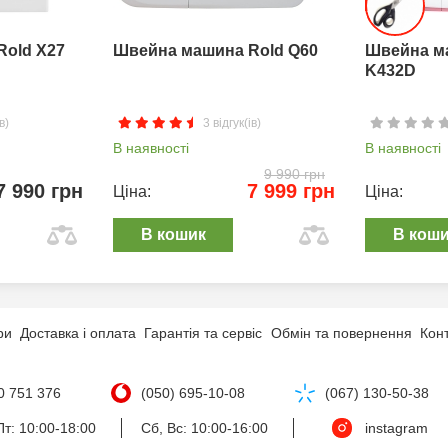
Rold X27
Швейна машина Rold Q60
Швейна м
K432D
в)
3 відгук(ів)
В наявності
В наявності
9 990 грн
7 990 грн
7 999 грн
Ціна:
Ціна:
В кошик
В кош
ри
Доставка і оплата
Гарантія та сервіс
Обмін та повернення
Кон
0 751 376
(050) 695-10-08
(067) 130-50-38
т: 10:00-18:00
Сб, Вс: 10:00-16:00
instagram