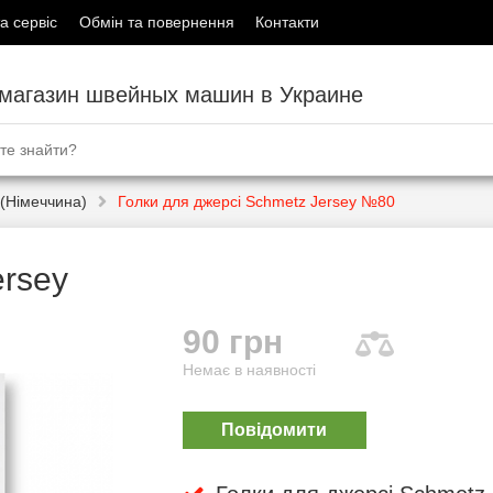
а сервіс
Обмін та повернення
Контакти
-магазин швейных машин в Украине
(Німеччина)
Голки для джерсі Schmetz Jersey №80
ersey
90 грн
Немає в наявності
Повідомити