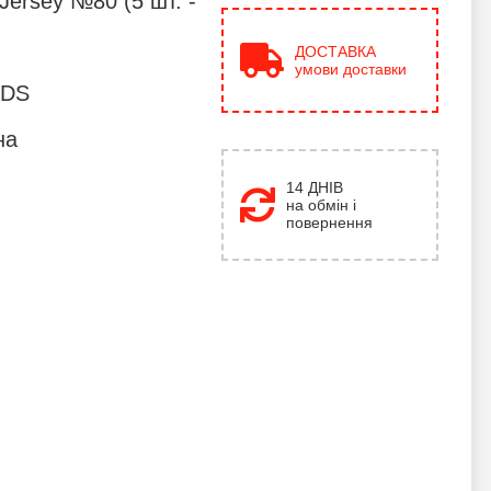
Jersey №80 (5 шт. -
ДОСТАВКА
умови доставки
VDS
на
14 ДНІВ
на обмін і
повернення