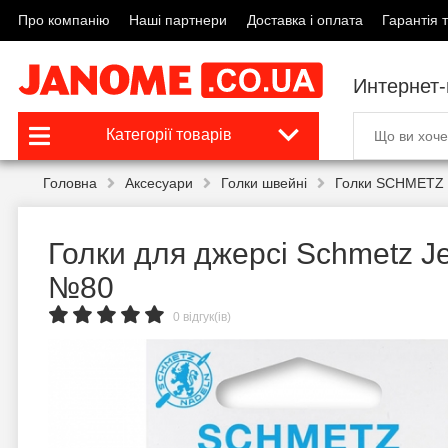
Про компанію
Наші партнери
Доставка і оплата
Гарантія т
Интернет
Категорії товарів
Головна
Аксесуари
Голки швейні
Голки SCHMETZ 
Голки для джерсі Schmetz J
№80
0 відгук(ів)