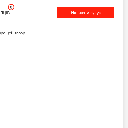
0
упців
Написати відгук
про цей товар.