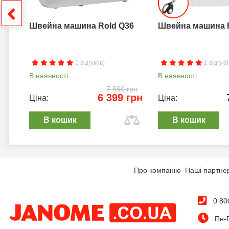
грн
Швейна машина Rold Q36
Швейна машина 
1 відгук(ів)
1 відгук(і
В наявності
В наявності
7 590 грн
6 399 грн
Ціна:
Ціна:
В кошик
В кошик
Про компанію
Наші партне
0 80
Пн-П