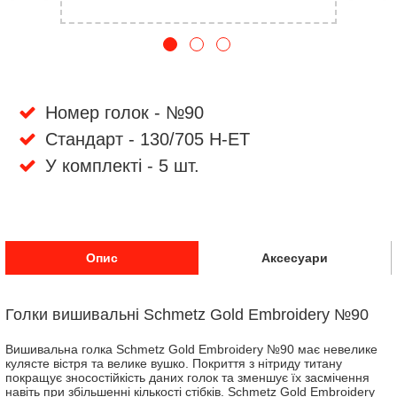
Номер голок - №90
Стандарт - 130/705 H-ET
У комплекті - 5 шт.
Опис
Аксесуари
Голки вишивальні Schmetz Gold Embroidery №90
Вишивальна голка Schmetz Gold Embroidery №90 має невелике
кулясте вістря та велике вушко. Покриття з нітриду титану
покращує зносостійкість даних голок та зменшує їх засмічення
навіть при збільшенні кількості стібків. Schmetz Gold Embroidery