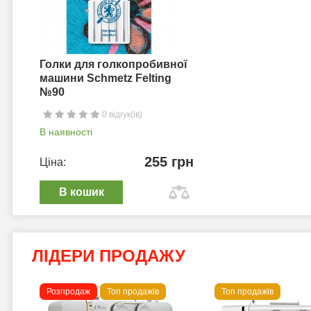
Голки для голкопробивної
машини Schmetz Felting
№90
0 відгук(ів)
В наявності
255 грн
Ціна:
В кошик
ЛІДЕРИ ПРОДАЖУ
Розпродаж
Топ продажів
Топ продажів
 B