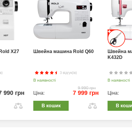
Rold X27
Швейна машина Rold Q60
Швейна м
K432D
в)
3 відгук(ів)
В наявності
В наявності
9 990 грн
7 990 грн
7 999 грн
Ціна:
Ціна:
В кошик
В кош