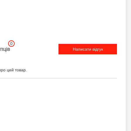
0
упців
Написати відгук
про цей товар.