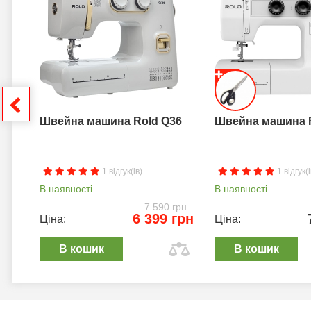
грн
Швейна машина Rold Q36
Швейна машина 
1 відгук(ів)
1 відгук(і
В наявності
В наявності
7 590 грн
6 399 грн
Ціна:
Ціна:
В кошик
В кошик