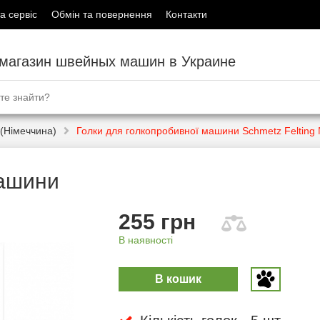
а сервіс
Обмін та повернення
Контакти
-магазин швейных машин в Украине
(Німеччина)
Голки для голкопробивної машини Schmetz Felting
машини
255 грн
В наявності
В кошик