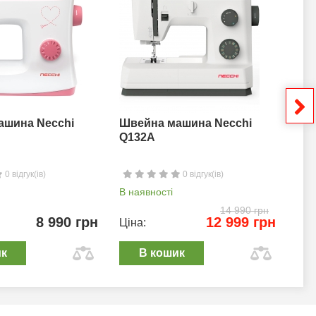
ашина Necchi
Швейна машина Necchi
Шв
Q132A
0 відгук(ів)
0 відгук(ів)
В наявності
В н
14 990 грн
8 990 грн
12 999 грн
Ціна:
Цін
ик
В кошик