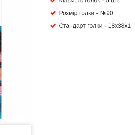
Кількість голок - 5 шт.
Розмір голки - №90
Стандарт голки - 18x38x1