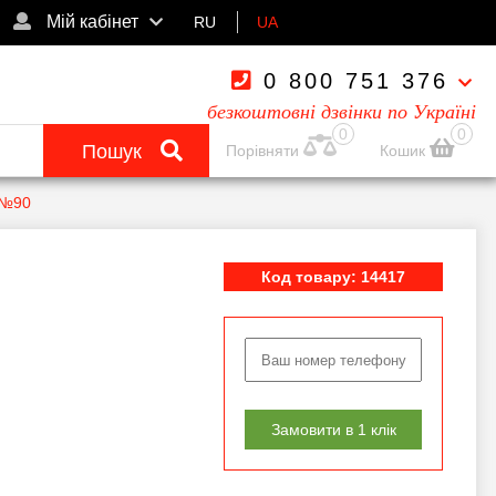
Мій кабінет
RU
UA
0 800 751 376
безкоштовні дзвінки по Україні
0
0
Пошук
Порівняти
Кошик
 №90
Код товару: 14417
Замовити в 1 клік