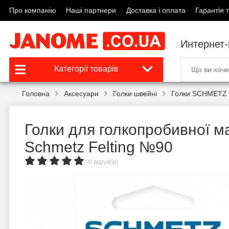
Про компанію
Наші партнери
Доставка і оплата
Гарантія т
Интернет
Категорії товарів
Головна
Аксесуари
Голки швейні
Голки SCHMETZ 
Голки для голкопробивної 
Schmetz Felting №90
0 відгук(ів)