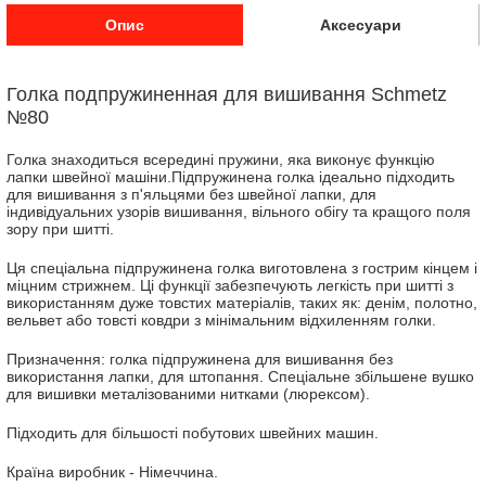
Опис
Аксесуари
Голка подпружиненная для вишивання Schmetz
№80
Голка знаходиться всередині пружини, яка виконує функцію
лапки швейної машіни.Підпружинена голка ідеально підходить
для вишивання з п'яльцями без швейної лапки, для
індивідуальних узорів вишивання, вільного обігу та кращого поля
зору при шитті.
Ця спеціальна підпружинена голка виготовлена з гострим кінцем і
міцним стрижнем. Ці функції забезпечують легкість при шитті з
використанням дуже товстих матеріалів, таких як: денім, полотно,
вельвет або товсті ковдри з мінімальним відхиленням голки.
Призначення: голка підпружинена для вишивання без
використання лапки, для штопання. Спеціальне збільшене вушко
для вишивки металізованими нитками (люрексом).
Підходить для більшості побутових швейних машин.
Країна виробник - Німеччина.