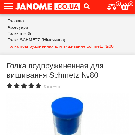
0
0
Головна
Аксесуари
Голки швейні
Голки SCHMETZ (Німеччина)
Голка подпружиненная для вишивання Schmetz №80
Голка подпружиненная для
вишивання Schmetz №80
0 відгук(ів)