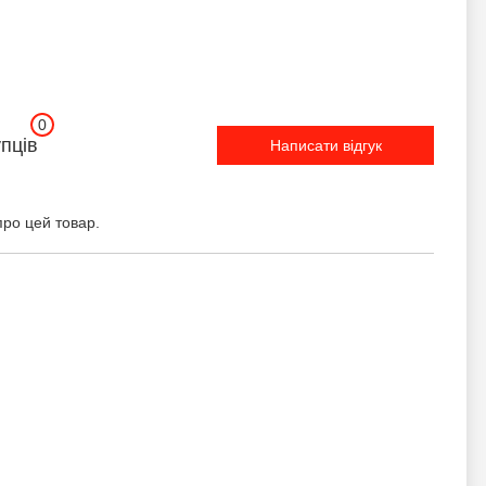
0
упців
Написати відгук
про цей товар.