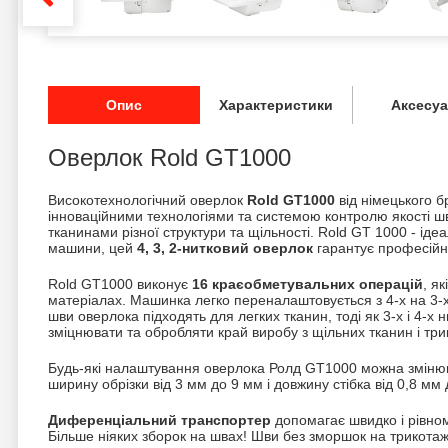
Опис
Характеристики
Аксесу
Оверлок Rold GT1000
Високотехнологічний оверлок
Rold GT1000
від німецького 
інноваційними технологіями та системою контролю якості ш
тканинами різної структури та щільності. Rold GT 1000 - ід
машини, цей
4, 3, 2-нитковий оверлок
гарантує професійну
Rold GT1000 виконує
16 краєобметувальних операцій
, я
матеріалах. Машинка легко переналаштовується з 4-х на 3-х і
шви оверлока підходять для легких тканин, тоді як 3-х і 4-
зміцнювати та обробляти край виробу з щільних тканин і три
Будь-які налаштування оверлока Ролд GT1000 можна змінюв
ширину обрізки від 3 мм до 9 мм і довжину стібка від 0,8 мм 
Диференціальний транспортер
допомагає швидко і рівно
Більше ніяких зборок на швах! Шви без зморшок на трикотаж