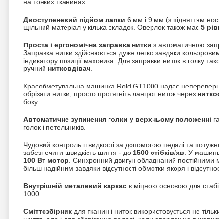
на тонких тканинах.
Двоступеневий підйом лапки
6 мм і 9 мм (з підняттям но
щільний матеріал у кілька складок. Оверлок також має
5 рів
Проста і ергономічна заправка нитки
з автоматичною зап
Заправка нитки здійснюється дуже легко завдяки кольоровим
індикатору позиції маховика. Для заправки ниток в голку та
ручний
нитковдівач
.
Краєобметувальна машинка Rold GT1000 надає непереверш
обрізати нитки, просто протягніть ланцюг ниток через
нитко
боку.
Автоматичне зупинення голки у верхньому положенні
га
голок і петельників.
Чудовий контроль швидкості за допомогою педалі та потужн
забезпечити швидкість шиття - до
1500 стібків/хв
. У машин
100 Вт мотор
. Синхронний двигун обладнаний постійними м
більш надійним завдяки відсутності обмотки якоря і відсутнос
Внутрішній металевий каркас
є міцною основою для стабі
1000.
Сміттєзбірник
для тканин і ниток використовується не тільки