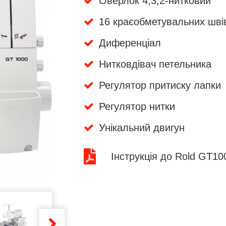
Оверлок 4,3,2-нитковий
16 краєобметувальних шві
Диференціал
Нитковдівач петельника
Регулятор притиску лапки
Регулятор нитки
Унікальний двигун
Інструкція до Rold GT10