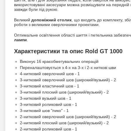
шиття, але і для зберігання педалі, коли оверлок не викорис
використовувані аксесуари можна розміщувати на передній
завжди були під рукою.
Великий
допоміжний столик
, що входить до комплекту, зб
роботи з великими оверлочними проектами.
Оптимальне освітлення області шиття і петельника забезпе
лампи
.
Характеристики та опис Rold GT 1000
Виконує 16 краєобметувальних операцій
Переналаштовується з 4-х на 3-х і 2-х ниткові шви
4-нитковий оверлочний шов - 1
3-нитковий оверлочний шов (широкий/вузький) - 2
3-нитковий еластичний шов - 1
3-нитковий плоский шов (широкий/вузький) - 2
3-нитковий вузький шов - 1
3-нитковий роликовий шов - 1
3-нитковий шов "пико" - 1
2-нитковий оверлочний шов (широкий/вузький) - 2
2-нитковий плоский шов (широкий/вузький) - 2
2-нитковий роликовий шов - 1