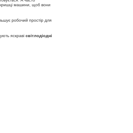
товується. А часто
 кришці машини, щоб вони
ільшує робочий простір для
чують яскраві
світлодіодні