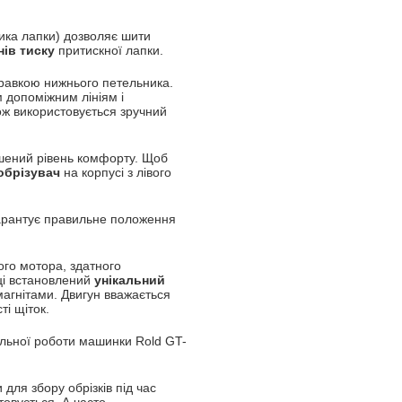
сика лапки) дозволяє шити
нів тиску
притискної лапки.
равкою нижнього петельника.
 допоміжним лініям і
кож використовується зручний
ений рівень комфорту. Щоб
обрізувач
на корпусі з лівого
рантує правильне положення
ого мотора, здатного
ці встановлений
унікальний
агнітами. Двигун вважається
ті щіток.
льної роботи машинки Rold GT-
 для збору обрізків під час