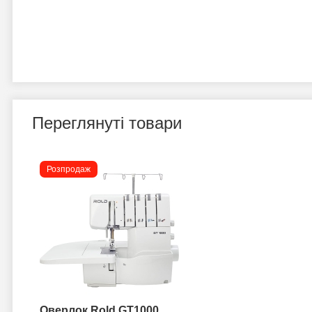
Переглянуті товари
Розпродаж
Оверлок Rold GT1000