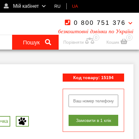
Мій кабінет
RU
UA
0 800 751 376
безкоштовні дзвінки по Україні
0
0
Пошук
Порівняти
Кошик
Код товару: 15194
Замовити в 1 клік
очка