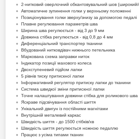
2-нитковий оверлочний обкантовувальний шов (широкий/в
Автоматичне зупинення голки у верхньому положенні
Позиціонування голки зверху/знизу за допомогою педалі
Плавне регулювання параметрів шва
Ширина шва регулюється - від 3 до 9 мм
Довжина стібка регулюється - від 0,8 до 4 мм
Диференціальний транспортер тканини
Вбудований нитковдівач нижнього петельника
Маркована схема заправки ниток
Індикатор позиції махового колеса
Двохступеневий підйом лапки
5 рівнів тиску притискної лапки
Інформативний регулятор притиску лапки до тканини
Система швидкої зміни притискної лапки
Точне налаштування довжини стібка для роликового шва
Яскраве підсвічування області шиття
Унікальний двигун із постійними магнітами
Внутрішній металевий каркас
Швидкість шиття - до 1500 стібків/хв
Швидкість шиття регулюється ножною педаллю
Працює з усіма типами тканин