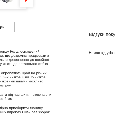
ари
Відгуки пок
бренду Ролд, оснащений
Немає відгуків 
ва, що дозволяє працювати з
еальне доповнення до швейної
 якість до останнього стібка.
кі обробляють край на різних
 2-х ниткові шви. 2-ниткові
х нитковими швами можливо
котажу.
ати під час шиття, включаючи
до 4 мм.
мірно присборити тканину.
них виробах і шви без зборок