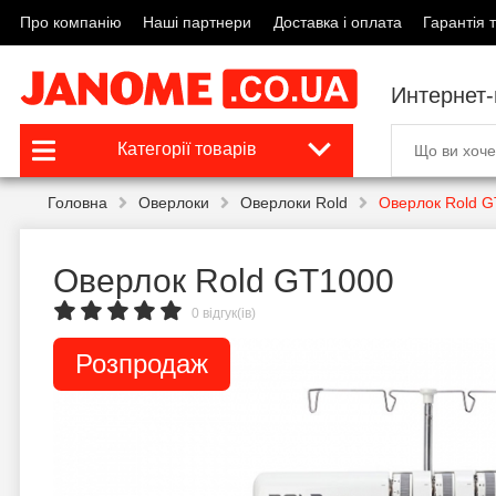
Про компанію
Наші партнери
Доставка і оплата
Гарантія т
Интернет
Категорії товарів
Головна
Оверлоки
Оверлоки Rold
Оверлок Rold 
Оверлок Rold GT1000
0 відгук(ів)
Розпродаж