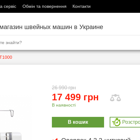
а сервіс
Обмін та повернення
Контакти
-магазин швейных машин в Украине
GT1000
26 990 грн
17 499 грн
В наявності
В кошик
Розcтр