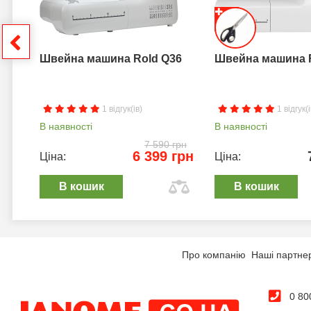
грн
Швейна машина Rold Q36
Швейна машина 
1 відгук(ів)
1 відгук(і
В наявності
В наявності
7 590 грн
6 399 грн
Ціна:
Ціна:
В кошик
В кошик
Про компанію
Наші партне
0 80