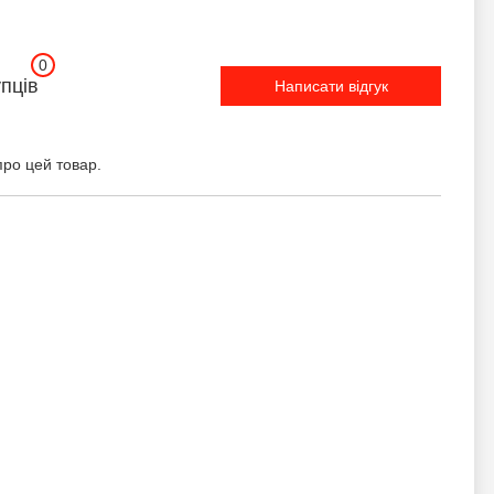
0
упців
Написати відгук
про цей товар.