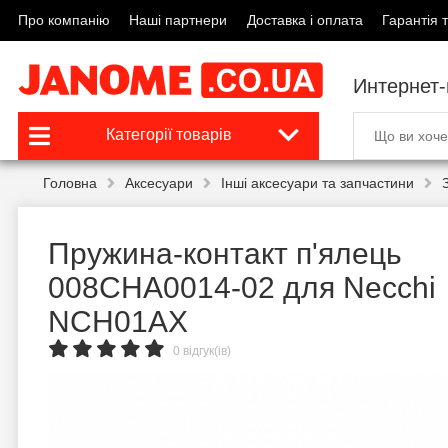
Про компанію
Наші партнери
Доставка і оплата
Гарантія т
Интернет
Категорії товарів
Головна
Аксесуари
Інші аксесуари та запчастини
Пружина-контакт п'ялець
008CHA0014-02 для Necchi
NCH01AX
0 відгук(ів)