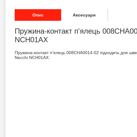
Опис
Аксесуари
Пружина-контакт п'ялець 008CHA00
NCH01AX
Пружина-контакт п'ялець 008CHA0014-02 підходить для шв
Necchi NCH01AX.