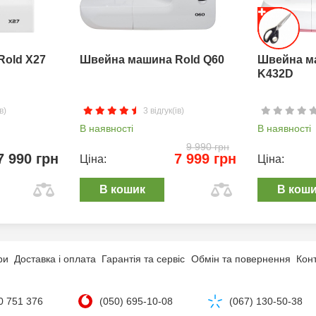
Rold X27
Швейна машина Rold Q60
Швейна м
K432D
в)
3 відгук(ів)
В наявності
В наявності
9 990 грн
7 990 грн
7 999 грн
Ціна:
Ціна:
В кошик
В кош
ри
Доставка і оплата
Гарантія та сервіс
Обмін та повернення
Кон
0 751 376
(050) 695-10-08
(067) 130-50-38