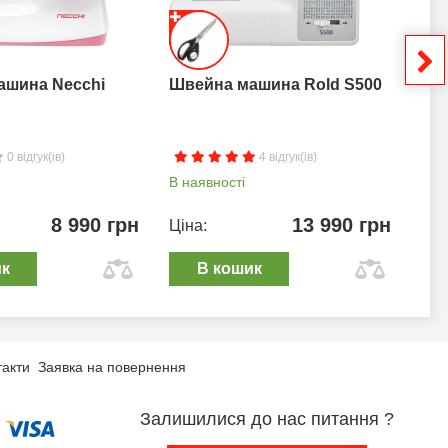
ашина Necchi
Швейна машина Rold S500
Шв
0 відгук(ів)
4 відгук(ів)
В наявності
В н
8 990 грн
13 990 грн
Ціна:
Цін
ик
В кошик
такти
Заявка на повернення
Залишилися до нас питання ?