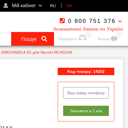
Мій кабінет
RU
UA
0 800 751 376
безкоштовні дзвінки по Україні
0
0
Пошук
Порівняти
Кошик
ь 008CHA0014-02 для Necchi NCH01AX
Код товару: 14252
Замовити в 1 клік