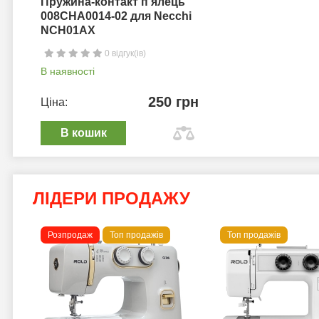
Пружина-контакт п'ялець
008CHA0014-02 для Necchi
NCH01AX
0 відгук(ів)
В наявності
250 грн
Ціна:
В кошик
ЛІДЕРИ ПРОДАЖУ
Розпродаж
Топ продажів
Топ продажів
 B