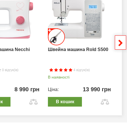
ашина Necchi
Швейна машина Rold S500
Шв
0 відгук(ів)
4 відгук(ів)
В наявності
В н
8 990 грн
13 990 грн
Ціна:
Цін
ик
В кошик