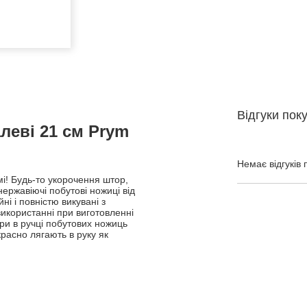
Відгуки пок
леві 21 см Prym
Немає відгуків 
мі! Будь-то укорочення штор,
нержавіючі побутові ножиці від
і і повністю викувані з
 використанні при виготовленні
вори в ручці побутових ножиць
расно лягають в руку як