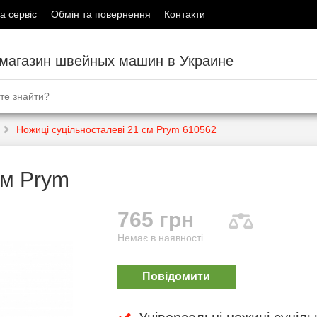
а сервіс
Обмін та повернення
Контакти
-магазин швейных машин в Украине
Ножиці суцільносталеві 21 см Prym 610562
см Prym
765 грн
Немає в наявності
Повідомити