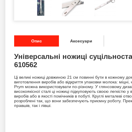
Опис
Аксесуари
Універсальні ножиці суцільноста
610562
Ці великі ножиці довжиною 21 см повинні бути в кожному до
виготовлення виробів або відкриття упаковки молока: міцні, 
Prym можна використовувати по-різному. У глянсовому дизайн
високоякісної сталі ці ножиці підкуповують своєю легкістю у
виробів або в якості помічників в побуті. Круглі металеві от
розроблені так, що вони забезпечують приємну роботу. Прек
правшів, так і лівші.