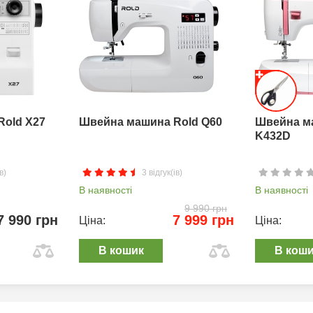
Rold X27
Швейна машина Rold Q60
Швейна м
K432D
в)
3 відгук(ів)
В наявності
В наявності
9 990 грн
7 990 грн
7 999 грн
Ціна:
Ціна:
В кошик
В кош