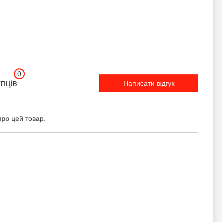
0
упців
Написати відгук
про цей товар.