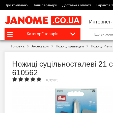
Про компанію
Наші партнери
Доставка і оплата
Гарантія т
Интернет
Категорії товарів
Головна
Аксесуари
Ножиці кравецькі
Ножиці Prym
Ножиці суцільносталеві 21 
610562
0 відгук(ів)