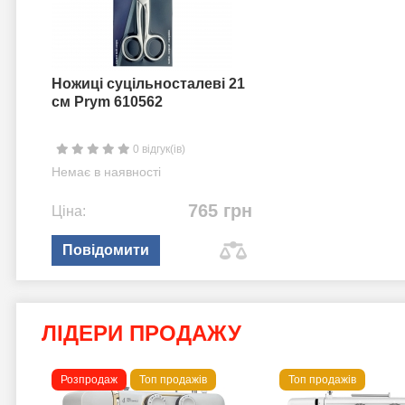
Ножиці суцільносталеві 21
см Prym 610562
0 відгук(ів)
Немає в наявності
765 грн
Ціна:
Повідомити
ЛІДЕРИ ПРОДАЖУ
Розпродаж
Топ продажів
Топ продажів
 B