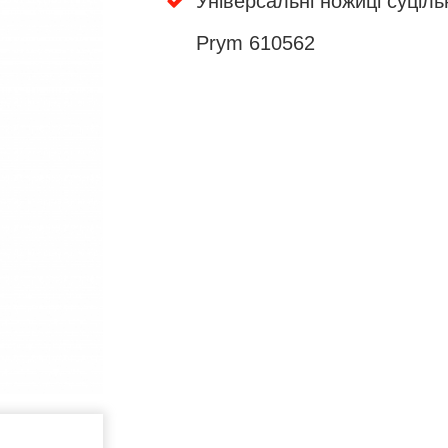
Універсальні ножиці суціль
Prym 610562