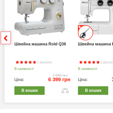
грн
Швейна машина Rold Q36
Швейна машина 
1 відгук(ів)
1 відгук(і
В наявності
В наявності
7 590 грн
6 399 грн
Ціна:
Ціна:
В кошик
В кошик