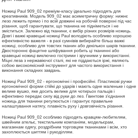
Ножиці Paul 909_02 преміум-класу ідеально підходять для
креативників. Модель 909_02 має асиметричну форму: нижнє
лезо лежить прямо і по всій довжині на робочій поверхні під час
різання, щоб гарантувати, що тканина не підніметься і не
зміститься. Залежно від тканини, є вибір різних розмірів ножиць.
Довгі і важкі кравецькі ножиці Paul володіють особливо хорошою
ефективністю важеля - в разі сумнівів вибирайте більш важкі
ножиці, особливо для товстих тканин або декількох шарів тканини.
Двостороннє фацетне шліфування робить ці тканинні або
кравецькі ножиці виключно гострими і зручними у використанні.
Міцні леза з нержавіючої сталі, які не піддаються іржі, являють
собою високоякісний інструмент для частого використання і
виконання складних завдань.
Ножиці Paul 909_02 - ергономічні і професійні. Пластикові ручки
ергономічної форми стійкі до ударів і мають одне маленьке і одне
велике вушко, яке досить велике для чотирьох пальців і
ефективно передає силу від руки до лез. Гвинтове з'єднання
ножиць для тканини регулюється і гарантує правильне
налаштування натягу, плавність руху і довговічність різання.
Ножиці Paul 909_02 особливо підходять кравцям-любителям,
швейним ательє, текстильним компаніям, модельєрам,
магазинам одягу, роздрібним торговцям тканинами і всім, хто
захоплюється шиттям і рукоділлям.