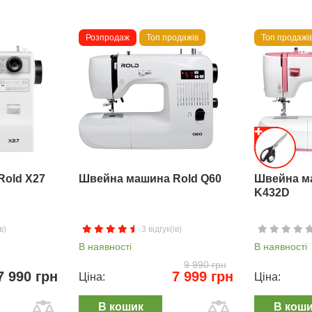
Розпродаж
Топ продажів
Топ продажі
Rold X27
Швейна машина Rold Q60
Швейна м
K432D
в)
3 відгук(ів)
В наявності
В наявності
9 990 грн
7 990 грн
7 999 грн
Ціна:
Ціна:
В кошик
В кош