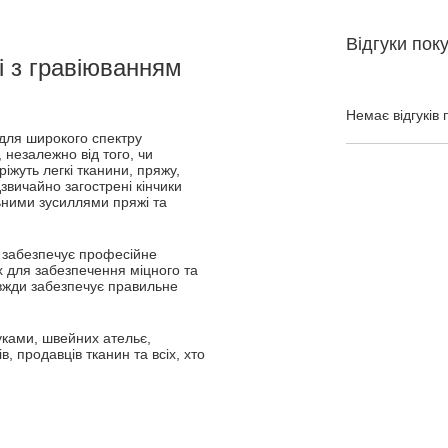
Відгуки пок
і з гравіюванням
Немає відгуків 
 для широкого спектру
 незалежно від того, чи
іжуть легкі тканини, пряжу,
звичайно загострені кінчики
льними зусиллями пряжі та
о забезпечує професійне
ах для забезпечення міцного та
завжди забезпечує правильне
уками, швейних ательє,
, продавців тканин та всіх, хто