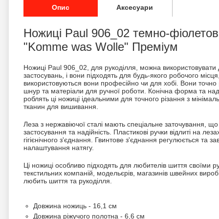
Опис
Аксесуари
Ножиці Paul 906_02 темно-фіолетов
"Komme was Wolle" Преміум
Ножиці Paul 906_02, для рукоділля, можна використовувати
застосувань, і вони підходять для будь-якого робочого місця,
використовуються вони професійно чи для хобі. Вони точно р
шнур та матеріали для ручної роботи. Конічна форма та над
роблять ці ножиці ідеальними для точного різання з мініма
тканин для вишивання.
Леза з нержавіючої сталі мають спеціальне заточування, щ
застосування та надійність. Пластикові ручки відлиті на лез
гігієнічного з'єднання. Гвинтове з'єднання регулюється та 
налаштування натягу.
Ці ножиці особливо підходять для любителів шиття своїми р
текстильних компаній, модельєрів, магазинів швейних виробів
любить шиття та рукоділля.
Довжина ножиць - 16,1 см
Довжина ріжучого полотна - 6,6 см