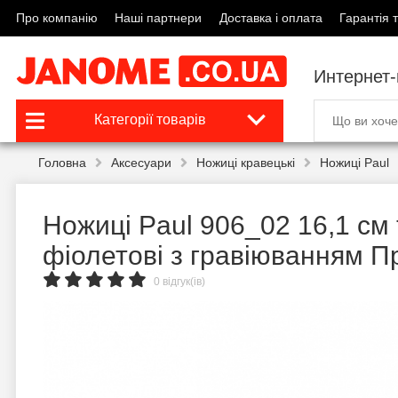
Про компанію
Наші партнери
Доставка і оплата
Гарантія т
Интернет
Категорії товарів
Головна
Аксесуари
Ножиці кравецькі
Ножиці Paul
Ножиці Paul 906_02 16,1 см
фіолетові з гравіюванням П
0 відгук(ів)