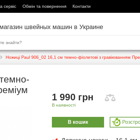
а сервіс
Обмін та повернення
Контакти
-магазин швейных машин в Украине
Ножиці Paul 906_02 16,1 см темно-фіолетові з гравіюванням Пр
 темно-
реміум
1 990 грн
В наявності
В кошик
Розcтр