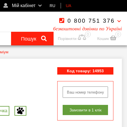
Мій кабінет
RU
UA
0 800 751 376
безкоштовні дзвінки по Україні
0
0
Пошук
Порівняти
Кошик
еміум
Код товару: 14953
Замовити в 1 клік
очка