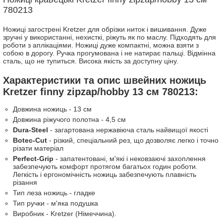
780213
Ножиці загострені Kretzer для обрізки ниток і вишивання. Дуже
зручні у використанні, нехисткі, ріжуть як по маслу. Підходять для
роботи з аплікаціями. Ножиці дуже компактні, можна взяти з
собою в дорогу. Ручка прогумована і не натирає пальці. Відмінна
сталь, що не тупиться. Висока якість за доступну ціну.
Характеристики та опис швейних ножиць
Kretzer finny zipzap/hobby 13 см 780213:
Довжина ножиць - 13 см
Довжина ріжучого полотна - 4,5 см
Dura-Steel
- загартована нержавіюча сталь найвищої якості
Botec-Cut
- різкий, спеціальний рез, що дозволяє легко і точно
різати матеріал
Perfect-Grip
- запатентовані, м'які і нековзаючі захоплення
забезпечують комфорт протягом багатьох годин роботи.
Легкість і ергономічність ножиць забезпечують плавність
різання
Тип леза ножиць - гладке
Тип ручки - м'яка подушка
Виробник - Kretzer (Німеччина).