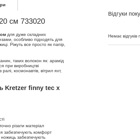
ари
Відгуки пок
 20 см 733020
зом
для дуже складних
Немає відгуків 
лезами, особливо підходять для
жиці. Ріжуть все просто як папір,
канин, таких волокон як: арамід
ься при виробництві
 ралі, космонавтів, вітрил яхт,
Kretzer finny tec x
ті
 точно різати матеріал
ння забезпечують комфорт
ть ножиць забезпечують