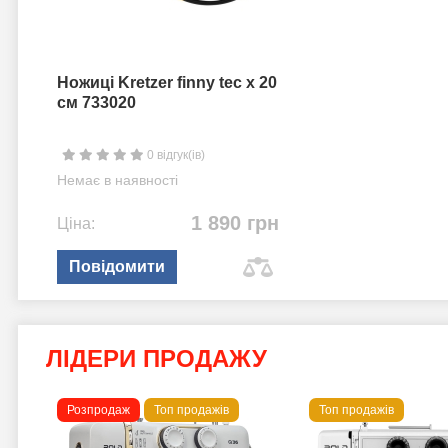
Ножиці Kretzer finny tec x 20
см 733020
0 відгук(ів)
Немає в наявності
1 890 грн
Ціна:
Повідомити
ЛІДЕРИ ПРОДАЖУ
Розпродаж
Топ продажів
Топ продажів
 B