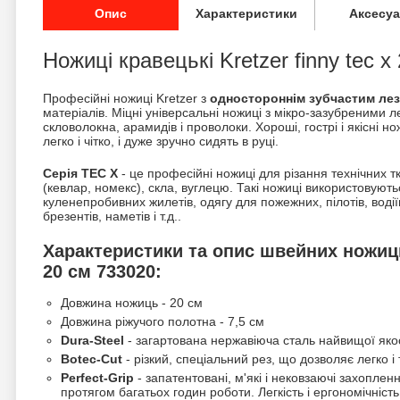
Опис
Характеристики
Аксесу
Ножиці кравецькі Kretzer finny tec x
Професійні ножиці Kretzer з
одностороннім зубчастим ле
матеріалів. Міцні універсальні ножиці з мікро-зазубреними 
скловолокна, арамидів і проволоки. Хороші, гострі і якісні но
легко і чітко, і дуже зручно сидять в руці.
Серія TEC X
- це професійні ножиці для різання технічних т
(кевлар, номекс), скла, вуглецю. Такі ножиці використовуют
куленепробивних жилетів, одягу для пожежних, пілотів, водіїв
брезентів, наметів і т.д..
Характеристики та опис швейних ножиць 
20 см 733020:
Довжина ножиць - 20 см
Довжина ріжучого полотна - 7,5 см
Dura-Steel
- загартована нержавіюча сталь найвищої якос
Botec-Cut
- різкий, спеціальний рез, що дозволяє легко і
Perfect-Grip
- запатентовані, м'які і нековзаючі захопле
протягом багатьох годин роботи. Легкість і ергономічніс