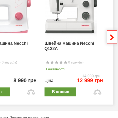
ашина Necchi
Швейна машина Necchi
Шв
Q132A
0 відгук(ів)
0 відгук(ів)
В наявності
В н
14 990 грн
8 990 грн
12 999 грн
Ціна:
Цін
ик
В кошик
такти
Заявка на повернення