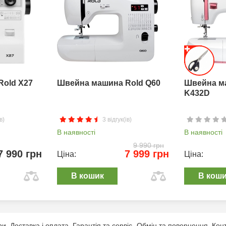
Rold X27
Швейна машина Rold Q60
Швейна м
K432D
в)
3 відгук(ів)
В наявності
В наявності
9 990 грн
7 990 грн
7 999 грн
Ціна:
Ціна:
В кошик
В кош
ри
Доставка і оплата
Гарантія та сервіс
Обмін та повернення
Кон