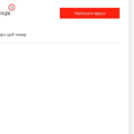
0
упців
Написати відгук
про цей товар.