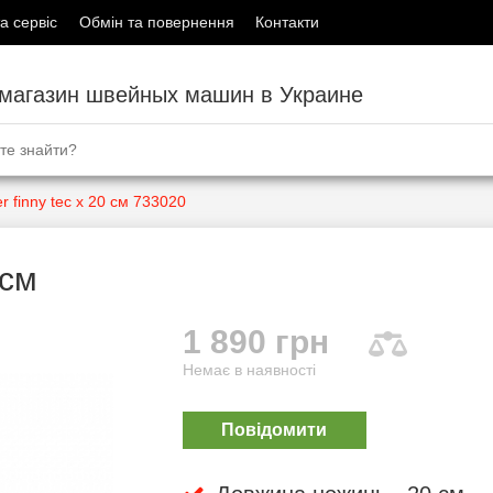
а сервіс
Обмін та повернення
Контакти
-магазин швейных машин в Украине
r finny tec x 20 см 733020
 см
1 890 грн
Немає в наявності
Повідомити