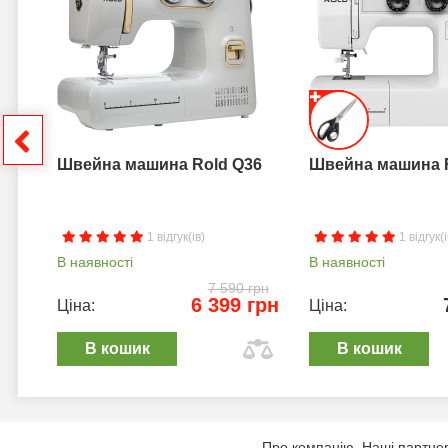
грн
Швейна машина Rold Q36
Швейна машина 
1 відгук(ів)
1 відгук(і
В наявності
В наявності
7 590 грн
6 399 грн
Ціна:
Ціна:
В кошик
В кошик
Про компанію
Наші партне