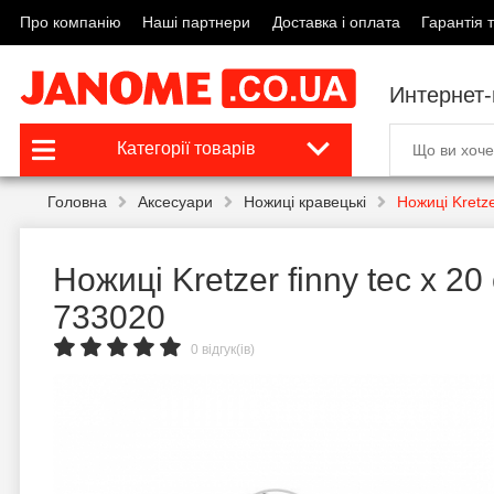
Про компанію
Наші партнери
Доставка і оплата
Гарантія т
Интернет
Категорії товарів
Головна
Аксесуари
Ножиці кравецькі
Ножиці Kretze
Ножиці Kretzer finny tec x 20
733020
0 відгук(ів)