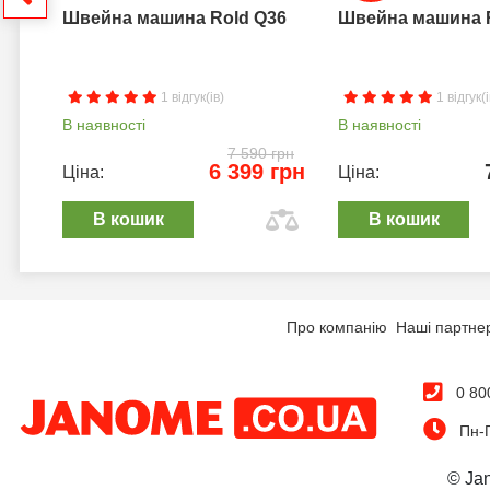
Швейна машина Rold Q36
Швейна машина 
1 відгук(ів)
1 відгук(і
В наявності
В наявності
7 590 грн
6 399 грн
Ціна:
Ціна:
В кошик
В кошик
Про компанію
Наші партне
0 80
Пн-П
© Ja