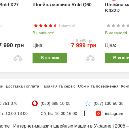
Rold X27
Швейна машина Rold Q60
Швейна м
K432D
в)
3 відгук(ів)
В наявності
В наявності
9 990 грн
7 990 грн
7 999 грн
Ціна:
Ціна:
В кошик
В кош
ри
Доставка і оплата
Гарантія та сервіс
Обмін та повернення
Кон
0 751 376
(050) 695-10-08
(067) 130-50-38
т: 10:00-18:00
Сб, Вс: 10:00-16:00
instagram
nome   Интернет-магазин швейных машин в Украине | 2005 –