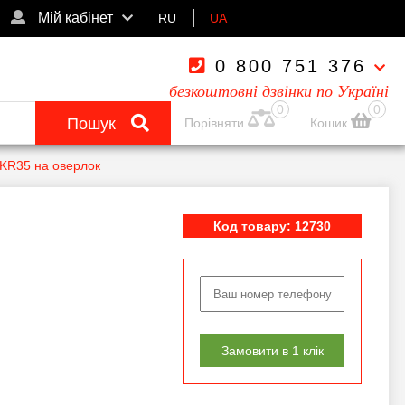
Мій кабінет
RU
UA
0 800 751 376
безкоштовні дзвінки по Україні
0
0
Пошук
Порівняти
Кошик
 KR35 на оверлок
Код товару: 12730
Замовити в 1 клік