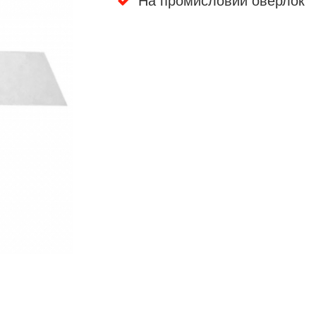
На промисловий оверлок