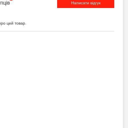
упців
Написати відгук
про цей товар.