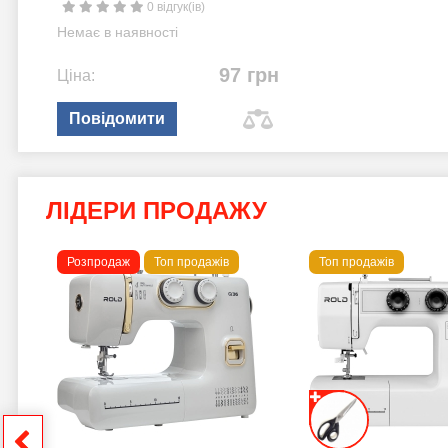
0 відгук(ів)
Немає в наявності
97 грн
Ціна:
Повідомити
ЛІДЕРИ ПРОДАЖУ
Розпродаж
Топ продажів
Топ продажів
 B
грн