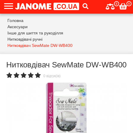
0
0
Головна
Аксесуари
Інше для шиття та рукоділля
Нитковдівачі ручні
Нитковдівач SewMate DW-WB400
Нитковдівач SewMate DW-WB400
0 відгук(ів)