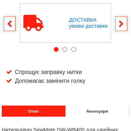
ДОСТАВКА
ення
умови доставки
Спрощує заправку нитки
Допомагає замінити голку
Опис
Аксесуари
Нитковдівач SewMate DW-WB400 для швейних