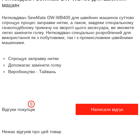
машин
Нитковдівач SewMate DW-WB400 для швейних машинок суттєво
спрощує процес заправки нитки, а також, завдяки спеціальному
гачкоподібному тримачу на звороті цього аксесуара, ви зможете
легко замінити голку. Нитковдівач спеціально розроблений для
використання як з побутовими, так і з промисловими швейними
машинами.
Спрощує заправку нитки
Допомагає замінити голку
Виробництво - Тайвань
0
Відгуки покупців
Написати відгук
Немає відгуків про цей товар.