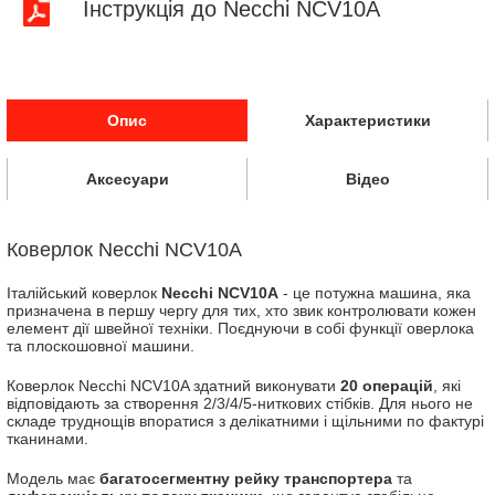
Інструкція до Necchi NCV10A
Опис
Характеристики
Аксесуари
Відео
Коверлок Necchi NCV10A
Італійський коверлок
Necchi NCV10A
- це потужна машина, яка
призначена в першу чергу для тих, хто звик контролювати кожен
елемент дії швейної техніки. Поєднуючи в собі функції оверлока
та плоскошовної машини.
Коверлок Necchi NCV10A здатний виконувати
20 операцій
, які
відповідають за створення 2/3/4/5-ниткових стібків. Для нього не
складе труднощів впоратися з делікатними і щільними по фактурі
тканинами.
Модель має
багатосегментну рейку транспортера
та