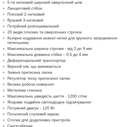
5-ти нитковий широкий оверлочний шов
Ланцюговий стібок
Плоский 2-нитковий
Вузький 3-нитковий
Потрійний розпошивальний
20 видів плоских та оверлочних строчок
Колірне кодування кожної нитки для зручного заправлення
петельника
Максимальна ширина строчки - від 3 до 9 мм
Максимальна довжина стібка – 0,5 до 4 мм
Диференціальний транспортер
Верхній ніж, що вимикається
Знімна притискна лапка
Регулятор тиску притискної лапки
Велика робоча поверхня
Металева станина
Максимальна швидкість шиття - 1200 ст/хв
Яскраве подвійне світлодіодне підсвічування
Потужний двигун - 120 Вт
Посилений сталевий каркас
Столик для додаткових пристроїв
Сміттєзбірник