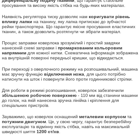
диференціальну подачу тканини
, що гарантує стабільне
просування та високу якість стібка на будь-яких матеріалах.
Наявність регулятора тиску дозволяє нам
коригувати рівень
впливу лапки
на тканину, яку лапка притискає до зубчастої
рейки транспортера. Що гарантує якісне просування еластичних
тканин, а також дозволить розтягнути чи зібрати матеріал.
Процес заправки коверлока зрозумілий і простий завдяки
нанесеній схемі заправки і
промаркованим кольоровим
напрямним
для кожної нитки. Схематична інформація зображена
на внутрішній поверхні передньої кришки, що відкидається.
При переході з оверлочного режиму на розпошивальний, машина
має зручну функцію
відключення ножа
, для цього потрібно
натиснути на шток і повернути його проти годинникової стрілки.
Для роботи в режимі розпошивання, коверлок забезпечили
збільшеною робочою поверхнею
- 110 мм від станини машини
до голок, на якій нанесена зручна лінійка і кріплення для
спеціальних пристроїв.
Зауважимо, що коверлок оснащений
металевим корпусом
та
потужним двигуном
. Це, у свою чергу, гарантує безперебійну
експлуатацію та відмінну якість стібка, навіть на максимальній
швидкості шиття
1200 ст/хв
.