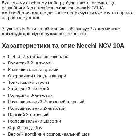
Будь-якому швейному майстру буде також приємно, що
розробники Necchi забезпечили коверлок NCV10A
сміттєзбірником
, що дозволяє підтримувати чистоту та порядок
на робочому столі.
Зручність роботи на цій машині забезпечує
2-х сегментне
світлодіодне підсвічування
зони шиття.
Характеристики та опис Necchi NCV 10A
5, 4, 3, 2-х нитковий коверлок
Роликовий 2-нитковий
Розпошивальний вузький
Оверлочний шов для ковдри
Трикотажний стрейч
3-нитковий широкий
Роликовий 3-нитковий
Розпошивальний 2-нитковий широкий
Розпошивальний 2-нитковий
Плоский 3-нитковий
Розпошивальний широкий
Стрейч впідгибку
Верхній потрійний розпошивальний шов