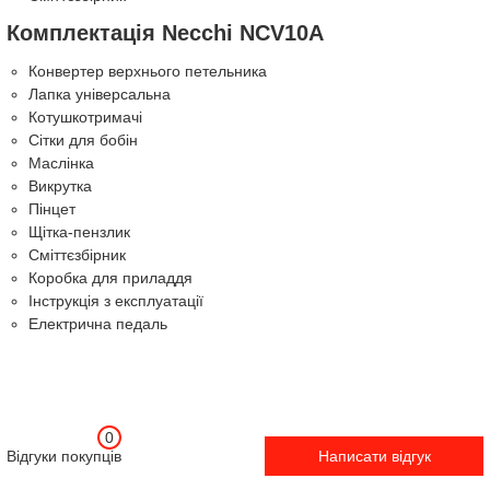
Комплектація Necchi NCV10A
Конвертер верхнього петельника
Лапка універсальна
Котушкотримачі
Сітки для бобін
Маслінка
Викрутка
Пінцет
Щітка-пензлик
Сміттєзбірник
Коробка для приладдя
Інструкція з експлуатації
Електрична педаль
0
Відгуки покупців
Написати відгук