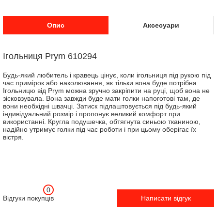
Опис
Аксесуари
Ігольниця Prym 610294
Будь-який любитель і кравець цінує, коли ігольниця під рукою під
час примірок або наколювання, як тільки вона буде потрібна.
Ігольницю від Prym можна зручно закріпити на руці, щоб вона не
зісковзувала. Вона завжди буде мати голки напоготові там, де
вони необхідні швачці. Затиск підлаштовується під будь-який
індивідуальний розмір і пропонує великий комфорт при
використанні. Кругла подушечка, обтягнута синьою тканиною,
надійно утримує голки під час роботи і при цьому оберігає їх
вістря.
0
Відгуки покупців
Написати відгук