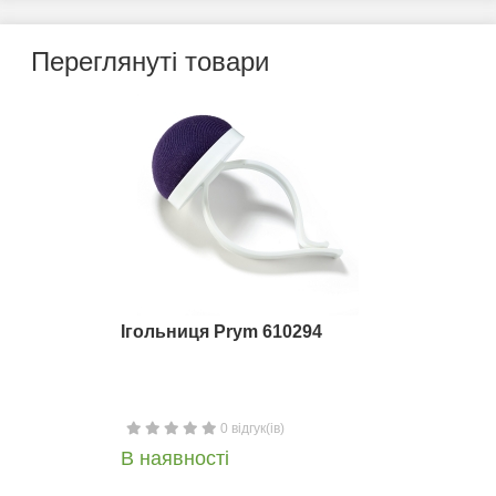
Переглянуті товари
Ігольниця Prym 610294
0 відгук(ів)
В наявності