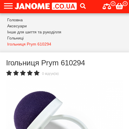
0
0
Головна
Аксесуари
Інше для шиття та рукоділля
Гольниці
Ігольниця Prym 610294
Ігольниця Prym 610294
0 відгук(ів)