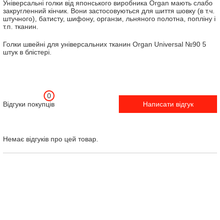
Універсальні голки від японського виробника Organ мають слабо
закругленний кінчик. Вони застосовуються для шиття шовку (в т.ч.
штучного), батисту, шифону, органзи, льняного полотна, попліну і
т.п. тканин.
Голки швейні для універсальних тканин Organ Universal №90 5
штук в блістері.
0
Відгуки покупців
Написати відгук
Немає відгуків про цей товар.