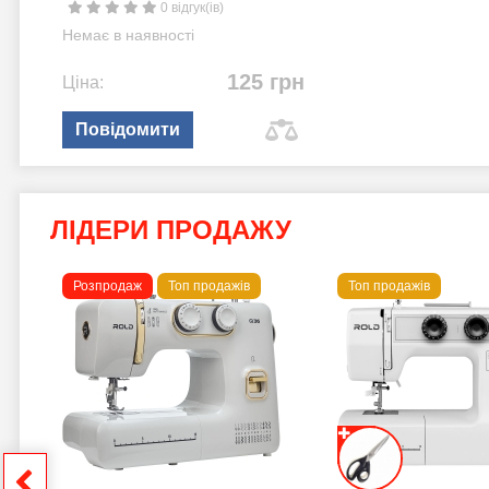
0 відгук(ів)
Немає в наявності
125 грн
Ціна:
Повідомити
ЛІДЕРИ ПРОДАЖУ
Розпродаж
Топ продажів
Топ продажів
 B
грн