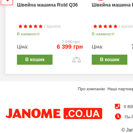
Швейна машина Rold Q36
Швейна машина 
1 відгук(ів)
1 відгук(і
В наявності
В наявності
7 590 грн
6 399 грн
Ціна:
Ціна:
В кошик
В кошик
Про компанію
Наші партне
0 80
Пн-П
© Ja