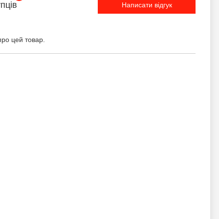
упців
Написати відгук
про цей товар.