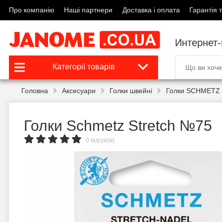
Про компанію
Наші партнери
Доставка і оплата
Гарантія т
Интернет
Категорії товарів
Головна
Аксесуари
Голки швейні
Голки SCHMETZ 
Голки Schmetz Stretch №75
0 відгук(ів)