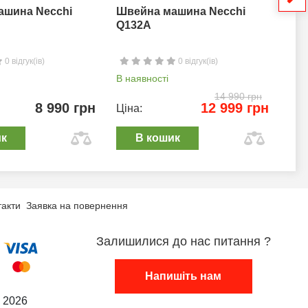
ашина Necchi
Швейна машина Necchi
Шв
Q132A
0 відгук(ів)
0 відгук(ів)
В наявності
В н
14 990 грн
8 990 грн
12 999 грн
Ціна:
Цін
ик
В кошик
такти
Заявка на повернення
Залишилися до нас питання ?
Напишіть нам
 2026