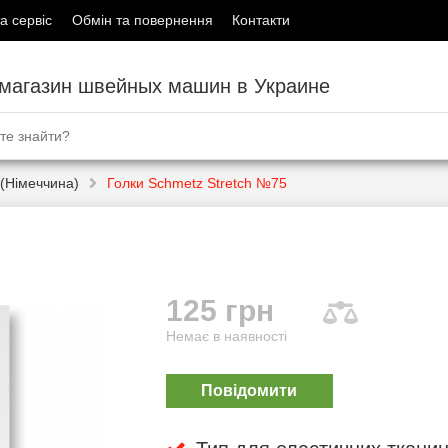
а сервіс
Обмін та повернення
Контакти
-магазин швейных машин в Украине
(Німеччина)
Голки Schmetz Stretch №75
125 грн
Немає в наявності
Повідомити