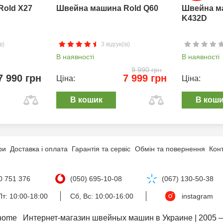
Rold X27
Швейна машина Rold Q60
Швейна м
K432D
в)
3 відгук(ів)
В наявності
В наявності
9 990 грн
7 990 грн
7 999 грн
Ціна:
Ціна:
В кошик
В кош
ри
Доставка і оплата
Гарантія та сервіс
Обмін та повернення
Кон
0 751 376
(050) 695-10-08
(067) 130-50-38
т: 10:00-18:00
Сб, Вс: 10:00-16:00
instagram
nome   Интернет-магазин швейных машин в Украине | 2005 –