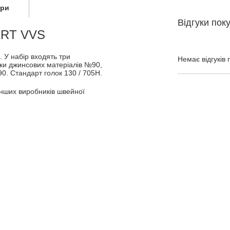
ари
Відгуки пок
SORT VVS
 У набір входять три
Немає відгуків 
ки джинсових матеріалів №90,
0. Стандарт голок 130 / 705Н.
інших виробників швейної