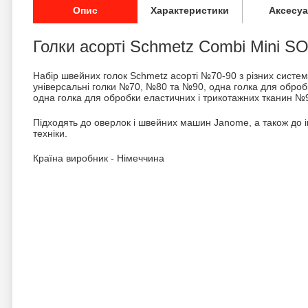
Опис
Характеристики
Аксесу
Голки асорті Schmetz Combi Mini 
Набір швейних голок Schmetz асорті №70-90 з різних систем.
універсальні голки №70, №80 та №90, одна голка для оброб
одна голка для обробки еластичних і трикотажних тканин №9
Підходять до оверлок і швейних машин Janome, а також до 
техніки.
Країна виробник - Німеччина