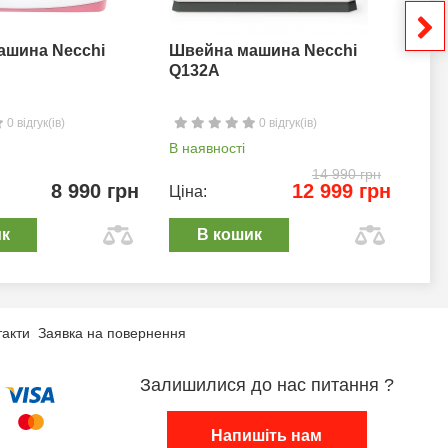
ашина Necchi
Швейна машина Necchi
Шв
Q132A
0 відгук(ів)
0 відгук(ів)
В наявності
В н
14 990 грн
8 990 грн
12 999 грн
Ціна:
Цін
ик
В кошик
такти
Заявка на повернення
Залишилися до нас питання ?
Напишіть нам