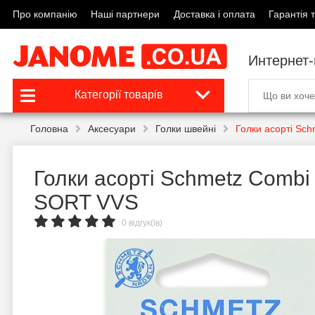
Про компанію
Наші партнери
Доставка і оплата
Гарантія т
Интернет
Категорії товарів
Головна
Аксесуари
Голки швейні
Голки асорті Sc
Голки асорті Schmetz Combi 
SORT VVS
0 відгук(ів)