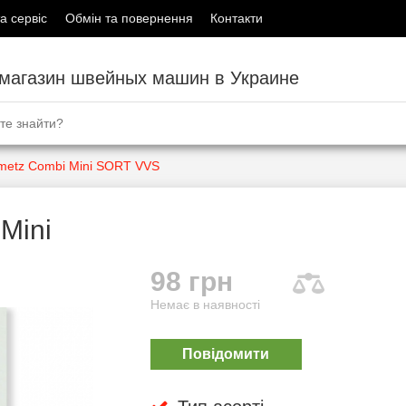
а сервіс
Обмін та повернення
Контакти
-магазин швейных машин в Украине
hmetz Combi Mini SORT VVS
Mini
98 грн
Немає в наявності
Повідомити