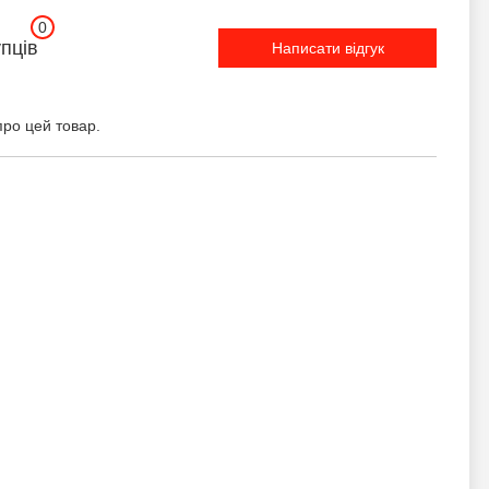
0
упців
Написати відгук
про цей товар.