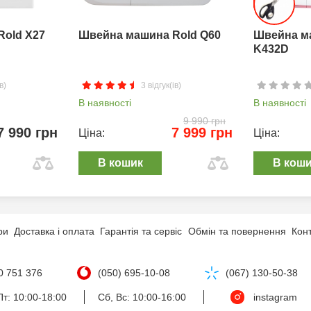
Rold X27
Швейна машина Rold Q60
Швейна м
K432D
в)
3 відгук(ів)
В наявності
В наявності
9 990 грн
7 990 грн
7 999 грн
Ціна:
Ціна:
В кошик
В кош
ри
Доставка і оплата
Гарантія та сервіс
Обмін та повернення
Кон
0 751 376
(050) 695-10-08
(067) 130-50-38
т: 10:00-18:00
Сб, Вс: 10:00-16:00
instagram