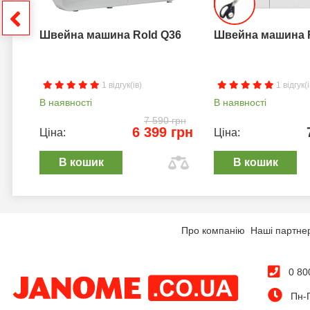
грн
Швейна машина Rold Q36
Швейна машина 
1 відгук(ів)
1 відгук(і
В наявності
В наявності
7 590 грн
6 399 грн
Ціна:
Ціна:
В кошик
В кошик
Про компанію
Наші партне
0 80
Пн-П