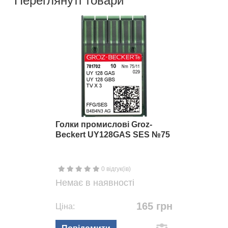
Переглянуті товари
Голки промислові Groz-
Beckert UY128GAS SES №75
0 відгук(ів)
Немає в наявності
165 грн
Ціна: