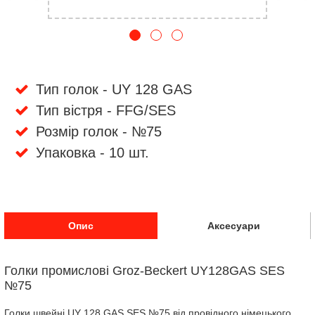
Тип голок - UY 128 GAS
Тип вістря - FFG/SES
Розмір голок - №75
Упаковка - 10 шт.
Опис
Аксесуари
Голки промислові Groz-Beckert UY128GAS SES
№75
Голки швейні UY 128 GAS SES №75 від провідного німецького