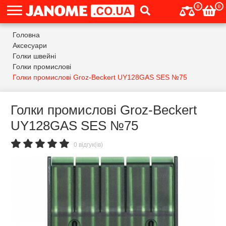
0
0
Головна
Аксесуари
Голки швейні
Голки промислові
Голки промислові Groz-Beckert UY128GAS SES №75
Голки промислові Groz-Beckert
UY128GAS SES №75
0 відгук(ів)