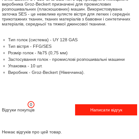
виробника Groz-Beckert призначені для промислових
розпошивальних (пласкошовних) машин. Використовувана
заточка SES - це невелике кулясте вістря для легких і середніх
трикотажних тканин, тканих матеріалів з бавовни і синтетичних
матеріалів, середньої та тяжкої джинсової тканини.
Тип голок (система) - UY 128 GAS
Тип вістря - FFG/SES
Розмір голок - №75 (0,75 мм)
Застосування голок - промислові розпошивальні машини
Упаковка - 10 шт.
Виробник - Groz-Beckert (Німеччина).
0
Відгуки покупців
Написати відгук
Немає відгуків про цей товар.