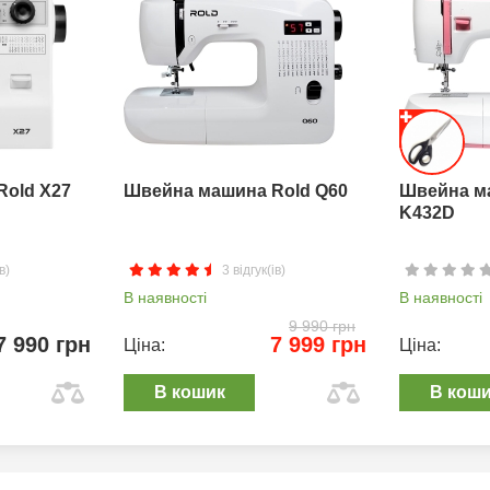
Rold X27
Швейна машина Rold Q60
Швейна м
K432D
в)
3 відгук(ів)
В наявності
В наявності
9 990 грн
7 990 грн
7 999 грн
Ціна:
Ціна:
В кошик
В кош