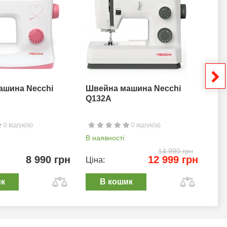
ашина Necchi
Швейна машина Necchi
Шв
Q132A
0 відгук(ів)
0 відгук(ів)
В наявності
В н
14 990 грн
8 990 грн
12 999 грн
Ціна:
Цін
ик
В кошик