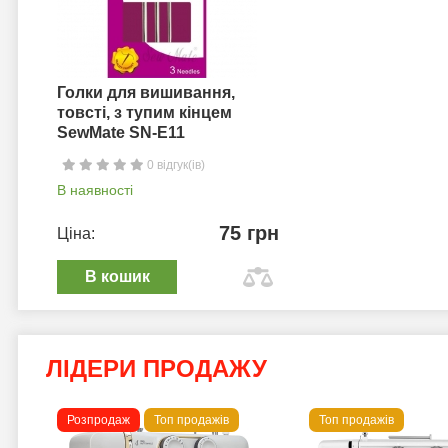
Голки для вишивання,
товсті, з тупим кінцем
SewMate SN-E11
0 відгук(ів)
В наявності
75 грн
Ціна:
В кошик
ЛІДЕРИ ПРОДАЖУ
Розпродаж
Топ продажів
Топ продажів
 B