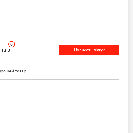
0
упців
Написати відгук
про цей товар.