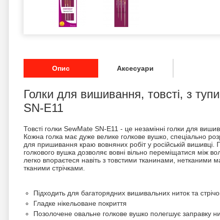
Опис
Аксесуари
Голки для вишивання, товсті, з ту
SN-E11
Товсті голки SewMate SN-E11 - це незамінні голки для вишивк
Кожна голка має дуже велике голкове вушко, спеціально роз
для пришивання краю вовняних робіт у російській вишивці.
голкового вушка дозволяє вовні вільно переміщатися між во
легко впораєтеся навіть з товстими тканинами, нетканими 
тканими стрічками.
Підходить для багаторядних вишивальних ниток та стрічо
Гладке нікельоване покриття
Позолочене овальне голкове вушко полегшує заправку н