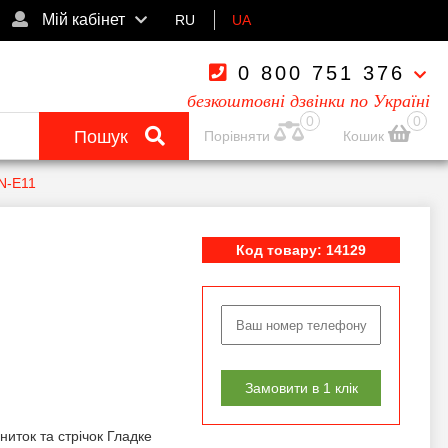
Мій кабінет
RU
UA
0 800 751 376
безкоштовні дзвінки по Україні
0
0
Пошук
Порівняти
Кошик
SN-E11
Код товару: 14129
Замовити в 1 клік
иток та стрічок Гладке