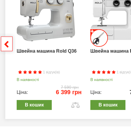
грн
Швейна машина Rold Q36
Швейна машина 
1 відгук(ів)
1 відгук(і
В наявності
В наявності
7 590 грн
6 399 грн
Ціна:
Ціна:
В кошик
В кошик