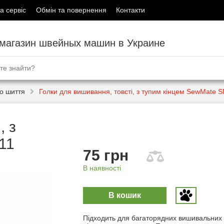
а сервіс
Обмін та повернення
Контакти
-магазин швейных машин в Украине
го шиття
Голки для вишивання, товсті, з тупим кінцем SewMate 
, з
11
75 грн
В наявності
В кошик
Підходить для багаторядних вишивальних н