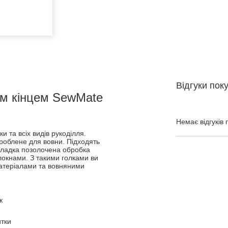
Відгуки пок
пим кінцем SewMate
Немає відгуків 
и та всіх видів рукоділля.
роблене для вовни. Підходять
 Гладка позолочена обробка
локнами. З такими голками ви
матеріалами та вовняними
к
итки