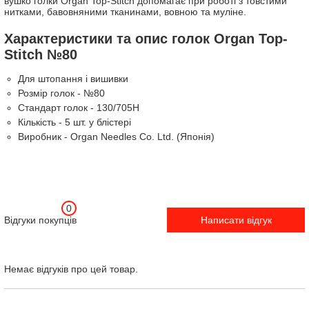
вушко голки Organ Top-Stitch допомагає при роботі з товстими
нитками, бавовняними тканинами, вовною та муліне.
Характеристики та опис голок Organ Top-
Stitch №80
Для штопання і вишивки
Розмір голок - №80
Стандарт голок - 130/705H
Кількість - 5 шт. у блістері
Виробник - Organ Needles Co. Ltd. (Японія)
0
Відгуки покупців
Написати відгук
Немає відгуків про цей товар.