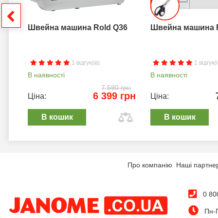
грн
Швейна машина Rold Q36
Швейна машина 
1 відгук(ів)
1 відгук(і
В наявності
В наявності
7 590 грн
6 399 грн
Ціна:
Ціна:
В кошик
В кошик
Про компанію
Наші партне
0 80
Пн-П