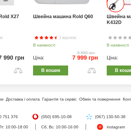
Rold X27
Швейна машина Rold Q60
Швейна м
K432D
в)
3 відгук(ів)
В наявності
В наявності
9 990 грн
7 990 грн
7 999 грн
Ціна:
Ціна:
В кошик
В кош
ри
Доставка і оплата
Гарантія та сервіс
Обмін та повернення
Кон
0 751 376
(050) 695-10-08
(067) 130-50-38
т: 10:00-18:00
Сб, Вс: 10:00-16:00
instagram