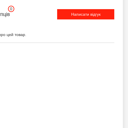
0
упців
Написати відгук
про цей товар.