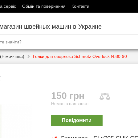
а сервіс
Обмін та повернення
Контакти
-магазин швейных машин в Украине
(Німеччина)
Голки для оверлока Schmetz Overlock №80-90
z
150 грн
Немає в наявності
Повідомити