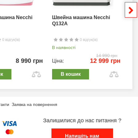
ашина Necchi
Швейна машина Necchi
Шв
Q132A
0 відгук(ів)
0 відгук(ів)
В наявності
В н
14 990 грн
8 990 грн
12 999 грн
Ціна:
Цін
ик
В кошик
такти
Заявка на повернення
Залишилися до нас питання ?
Напишіть нам