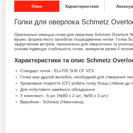
Опис
Характеристики
Аксесу
Голки для оверлока Schmetz Overl
Оригінальні німецькі голки для оверлока Schmetz Overlock 
вушко, форма якого запобігає пошкодженню нитки. Голка Sch
закругленим вістрям, призначена для оверлочних та розпош
основа підвищує стабільність голки, знижуючи ризик її поломк
Характеристики та опис Schmetz Overlo
Стандарт голок - ELx705 SUK CF VZS
Голка має другий жолобок, необхідний для створення лан
Хромоване покриття (CF) робить голку більш стійкою до
Для побутового швейного обладнання
У комплекті - 5 шт. (№80 х 2 шт., №90 х 3 шт.)
Виробник - Schmetz (Німеччина)