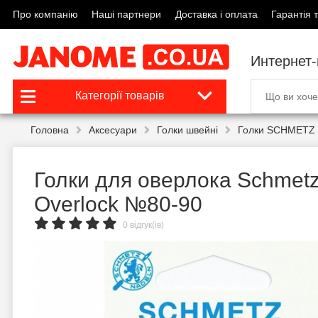
Про компанію
Наші партнери
Доставка і оплата
Гарантія т
Интернет
Категорії товарів
Головна
Аксесуари
Голки швейні
Голки SCHMETZ 
Голки для оверлока Schmet
Overlock №80-90
0 відгук(ів)