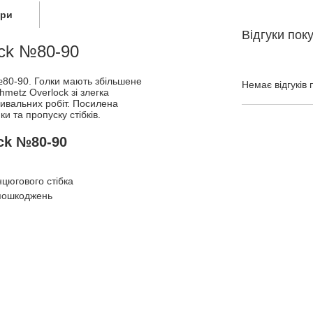
ари
Відгуки пок
ock №80-90
№80-90. Голки мають збільшене
Немає відгуків 
metz Overlock зі злегка
ивальних робіт. Посилена
и та пропуску стібків.
ck №80-90
цюгового стібка
 пошкоджень