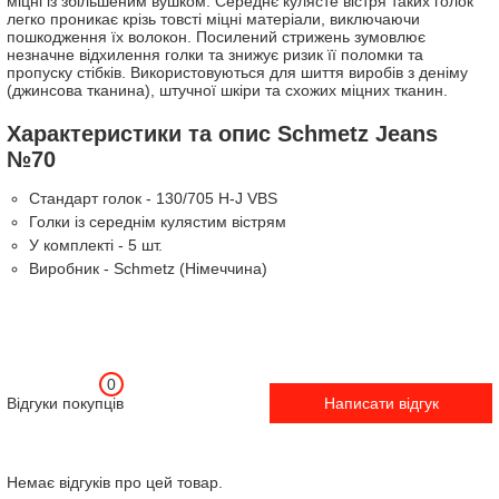
міцні із збільшеним вушком. Середнє кулясте вістря таких голок
легко проникає крізь товсті міцні матеріали, виключаючи
пошкодження їх волокон. Посилений стрижень зумовлює
незначне відхилення голки та знижує ризик її поломки та
пропуску стібків. Використовуються для шиття виробів з деніму
(джинсова тканина), штучної шкіри та схожих міцних тканин.
Характеристики та опис Schmetz Jeans
№70
Стандарт голок - 130/705 H-J VBS
Голки із середнім кулястим вістрям
У комплекті - 5 шт.
Виробник - Schmetz (Німеччина)
0
Відгуки покупців
Написати відгук
Немає відгуків про цей товар.