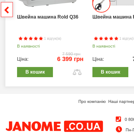
грн
Швейна машина Rold Q36
Швейна машина 
1 відгук(ів)
1 відгук(і
В наявності
В наявності
7 590 грн
6 399 грн
Ціна:
Ціна:
В кошик
В кошик
Про компанію
Наші партне
0 80
Пн-П