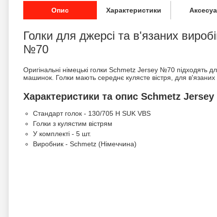
Опис
Характеристики
Аксесу
Голки для джерсі та в'язаних вироб
№70
Оригінальні німецькі голки Schmetz Jersey №70 підходять д
машинок. Голки мають середнє кулясте вістря, для в'язаних 
Характеристики та опис Schmetz Jerse
Стандарт голок - 130/705 H SUK VBS
Голки з кулястим вістрям
У комплекті - 5 шт.
Виробник - Schmetz (Німеччина)