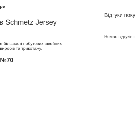
ари
Відгуки пок
ів Schmetz Jersey
Немає відгуків 
ля більшості побутових швейних
виробів та трикотажу.
y №70