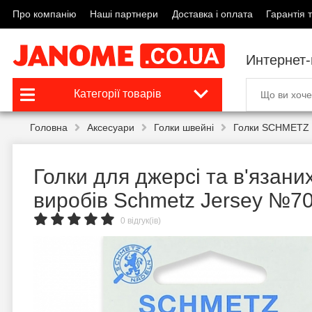
Про компанію
Наші партнери
Доставка і оплата
Гарантія т
Интернет
Категорії товарів
Головна
Аксесуари
Голки швейні
Голки SCHMETZ 
Голки для джерсі та в'язани
виробів Schmetz Jersey №7
0 відгук(ів)