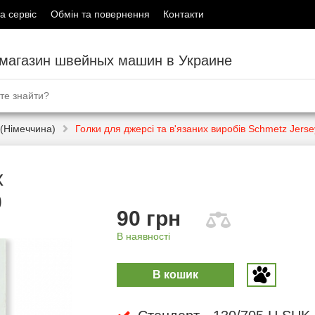
а сервіс
Обмін та повернення
Контакти
-магазин швейных машин в Украине
(Німеччина)
Голки для джерсі та в'язаних виробів Schmetz Jers
х
0
90 грн
В наявності
В кошик