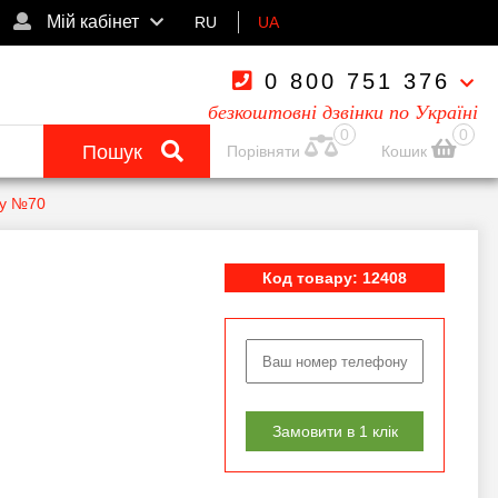
Мій кабінет
RU
UA
0 800 751 376
безкоштовні дзвінки по Україні
0
0
Пошук
Порівняти
Кошик
ey №70
Код товару: 12408
Замовити в 1 клік