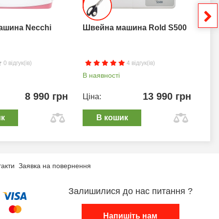
ашина Necchi
Швейна машина Rold S500
Шв
0 відгук(ів)
4 відгук(ів)
В наявності
В н
8 990 грн
13 990 грн
Ціна:
Цін
ик
В кошик
такти
Заявка на повернення
Залишилися до нас питання ?
Напишіть нам