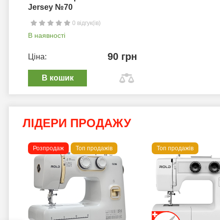
Jersey №70
0 відгук(ів)
В наявності
90 грн
Ціна:
В кошик
ЛІДЕРИ ПРОДАЖУ
Розпродаж
Топ продажів
Топ продажів
 B