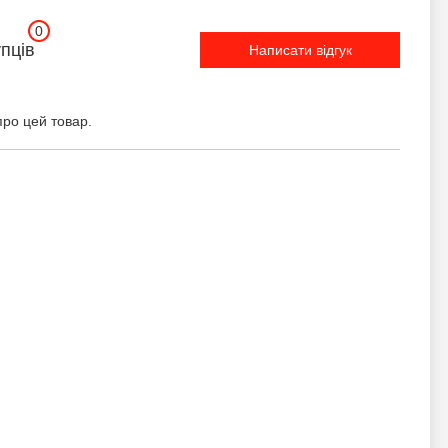
0
упців
Написати відгук
про цей товар.