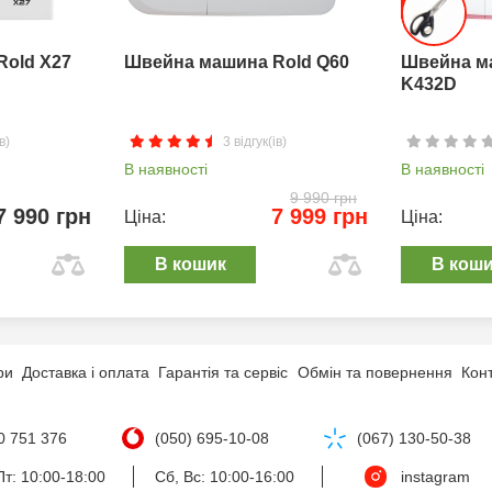
Rold X27
Швейна машина Rold Q60
Швейна м
K432D
в)
3 відгук(ів)
В наявності
В наявності
9 990 грн
7 990 грн
7 999 грн
Ціна:
Ціна:
В кошик
В кош
ри
Доставка і оплата
Гарантія та сервіс
Обмін та повернення
Кон
0 751 376
(050) 695-10-08
(067) 130-50-38
т: 10:00-18:00
Сб, Вс: 10:00-16:00
instagram