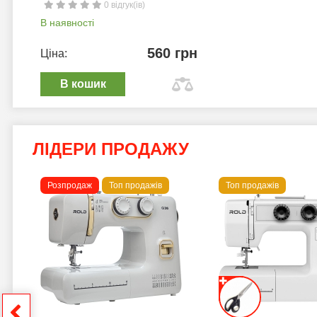
0 відгук(ів)
В наявності
560 грн
Ціна:
В кошик
ЛІДЕРИ ПРОДАЖУ
Розпродаж
Топ продажів
Топ продажів
 B
грн