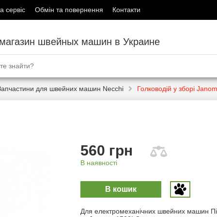
а сервіс
Обмін та повернення
Контакти
-магазин швейных машин в Украине
Запчастини для швейних машин Necchi
Голководій у зборі Jano
560 грн
В наявності
В кошик
Для електромеханічних швейних машин П