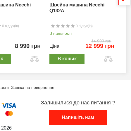
ашина Necchi
Швейна машина Necchi
Шв
Q132A
0 відгук(ів)
0 відгук(ів)
В наявності
В н
14 990 грн
8 990 грн
12 999 грн
Ціна:
Цін
ик
В кошик
такти
Заявка на повернення
Залишилися до нас питання ?
Напишіть нам
 2026