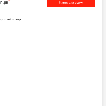
упців
Написати відгук
про цей товар.