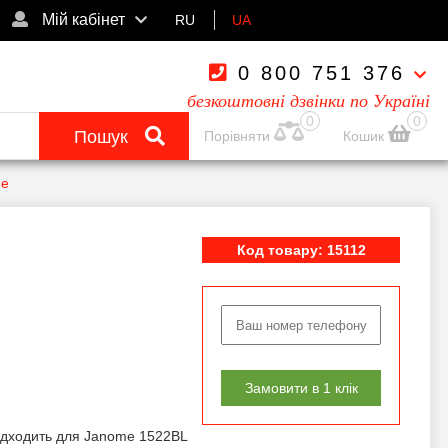
Мій кабінет
RU
UA
0 800 751 376
безкоштовні дзвінки по Україні
0
0
Пошук
Порівняти
Кошик
me
Код товару: 15112
Замовити в 1 клік
ідходить для Janome 1522BL