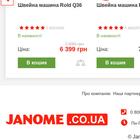
Швейна машина Rold Q36
Швейна машина 
1 відгук(ів)
1 відгук(і
В наявності
В наявності
7 590 грн
6 399 грн
Ціна:
Ціна:
В кошик
В кошик
Про компанію
Наші партне
0 80
Пн-П
© Ja