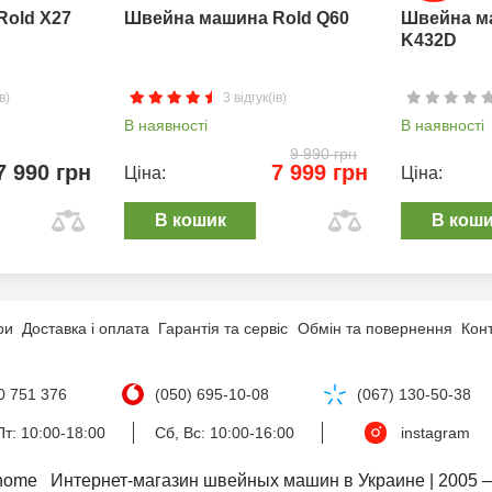
Rold X27
Швейна машина Rold Q60
Швейна м
K432D
в)
3 відгук(ів)
В наявності
В наявності
9 990 грн
7 990 грн
7 999 грн
Ціна:
Ціна:
В кошик
В кош
ри
Доставка і оплата
Гарантія та сервіс
Обмін та повернення
Кон
0 751 376
(050) 695-10-08
(067) 130-50-38
т: 10:00-18:00
Сб, Вс: 10:00-16:00
instagram
nome   Интернет-магазин швейных машин в Украине | 2005 –