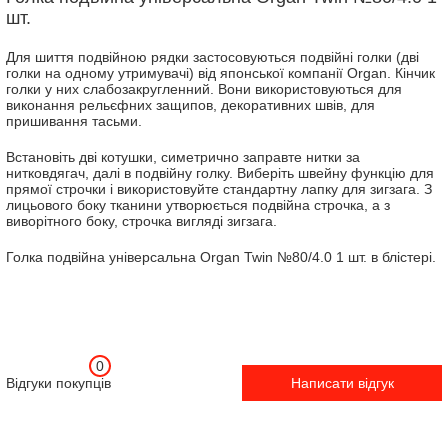
шт.
Для шиття подвійною рядки застосовуються подвійні голки (дві
голки на одному утримувачі) від японської компанії Organ. Кінчик
голки у них слабозакругленний. Вони використовуються для
виконання рельєфних защипов, декоративних швів, для
пришивання тасьми.
Встановіть дві котушки, симетрично заправте нитки за
нитковдягач, далі в подвійну голку. Виберіть швейну функцію для
прямої строчки і використовуйте стандартну лапку для зигзага. З
лицьового боку тканини утворюється подвійна строчка, а з
виворітного боку, строчка вигляді зигзага.
Голка подвійна універсальна Organ Twin №80/4.0 1 шт. в блістері.
0
Відгуки покупців
Написати відгук