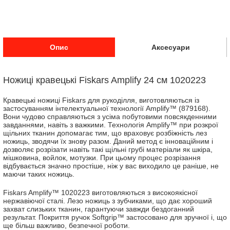
Опис
Аксесуари
Ножиці кравецькі Fiskars Amplify 24 см 1020223
Кравецькі ножиці Fiskars для рукоділля, виготовляються із
застосуванням інтелектуальної технології Amplify™ (879168).
Вони чудово справляються з усіма побутовими повсякденними
завданнями, навіть з важкими. Технологія Amplify™ при розкрої
щільних тканин допомагає тим, що враховує розбіжність лез
ножиць, зводячи їх знову разом. Даний метод є інноваційним і
дозволяє розрізати навіть такі щільні грубі матеріали як шкіра,
мішковина, войлок, мотузки. При цьому процес розрізання
відбувається значно простіше, ніж у вас виходило це раніше, не
маючи таких ножиць.
Fiskars Amplify™ 1020223 виготовляються з високоякісної
нержавіючої сталі. Лезо ножиць з зубчиками, що дає хороший
захват слизьких тканин, гарантуючи завжди бездоганний
результат. Покриття ручок Softgrip™ застосовано для зручної і, що
ще більш важливо, безпечної роботи.