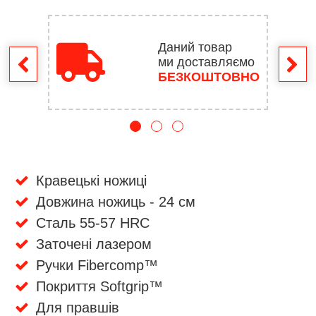
Даний товар
ми доставляємо
ення
БЕЗКОШТОВНО
Кравецькі ножиці
Довжина ножиць - 24 см
Сталь 55-57 HRC
Заточені лазером
Ручки Fibercomp™
Покриття Softgrip™
Для правшів