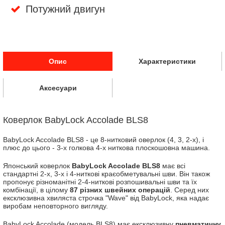
Потужний двигун
Опис
Характеристики
Аксесуари
Коверлок BabyLock Accolade BLS8
BabyLock Accolade BLS8 - це 8-нитковий оверлок (4, 3, 2-x), і
плюс до цього - 3-х голкова 4-х ниткова плоскошовна машина.
Японський коверлок
BabyLock Accolade BLS8
має всі
стандартні 2-х, 3-х і 4-ниткові краєобметувальні шви. Він також
пропонує різноманітні 2-4-ниткові розпошивальні шви та їх
комбінації, в цілому
87 різних швейних операцій
. Серед них
ексклюзивна хвиляста строчка "Wave" від BabyLock, яка надає
виробам неповторного вигляду.
BabyLock Accolade (модель BLS8) має ексклюзивну
пневматичну