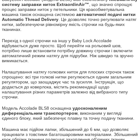
систему заправки ниток ExtraordinAir™
, що значно спрощує
процес заправки ниток у петельники. Ця краєобметувальна
машина також оснащена системою
автоматичної подачі нитки
Automatic Thread Delivery
. Це дозволяє точно регулювати натяг
нитки, забезпечуючи рівномірну якість строчки на будь-яких
тканинах.
Перехід з одної строчки на іншу у Baby Lock Accolade
відбувається дуже просто. Щоб перейти на рольовий шов,
потрібно лише встановити потрібну довжину строчки і включити
автоматичний режим натягу для підрубки. Ніж швидко та зручно
вимикається.
Налаштування натягу голкових ниток для плоских строчок також
спрощено: всі три голкові нитки регулюються одним загальним
регулятором, що заощаджує час та зусилля. Інструкція, що
додається до коверлока, містить рекомендації щодо
налаштування різних параметрів залежно від вибраного типу
строчки.
Модель Accolade BLS8 оснащена
удосконаленим
диференціальним транспортером
, виконаним у вигляді
єдиного блоку, який забезпечує плавну та точну подачу тканини.
Машина має підйом лапки, збільшений до 6 мм, що дозволяє
працювати з товстими багатошаровими матеріалами. Збільшений
крок обрізки тканини полегшує захоплення об'ємних тканин