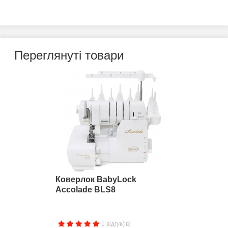
Переглянуті товари
Коверлок BabyLock
Accolade BLS8
1 відгук(ів)