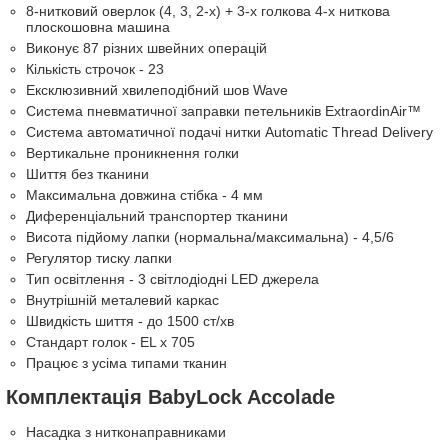
8-нитковий оверлок (4, 3, 2-x) + 3-х голкова 4-х ниткова
плоскошовна машина
Виконує 87 різних швейних операцій
Кількість строчок - 23
Ексклюзивний хвилеподібний шов Wave
Система пневматичної заправки петельників ExtraordinAir™
Система автоматичної подачі нитки Automatic Thread Delivery
Вертикальне проникнення голки
Шиття без тканини
Максимальна довжина стібка - 4 мм
Диференціальний транспортер тканини
Висота підйому лапки (нормальна/максимальна) - 4,5/6
Регулятор тиску лапки
Тип освітлення - 3 світлодіодні LED джерела
Внутрішній металевий каркас
Швидкість шиття - до 1500 ст/хв
Стандарт голок - EL x 705
Працює з усіма типами тканин
Комплектація BabyLock Accolade
Насадка з нитконаправниками