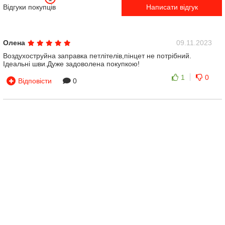
Відгуки покупців
Написати відгук
Олена
09.11.2023
Воздухоструйна заправка петлітелів,пінцет не потрібний.
Ідеальні шви.Дуже задоволена покупкою!
1
0
Відповісти
0