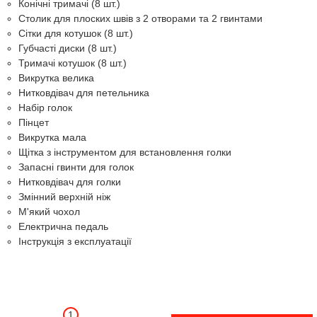
Конічні тримачі (8 шт.)
Столик для плоских швів з 2 отворами та 2 гвинтами
Сітки для котушок (8 шт.)
Губчасті диски (8 шт.)
Тримачі котушок (8 шт.)
Викрутка велика
Нитковдівач для петельника
Набір голок
Пінцет
Викрутка мала
Щітка з інструментом для встановлення голки
Запасні гвинти для голок
Нитковдівач для голки
Змінний верхній ніж
М'який чохол
Електрична педаль
Інструкція з експлуатації
1