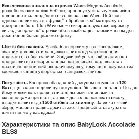
Ексклюзивна хвильова строчка Wave.
Модель Accolade,
розроблена компанією Бебілок, пропонує унікальну можливість
створення хвилеподібного шва під назвою Wave. Цей шов
одночасно виконує дві функції: обробляє краї матеріалу та
прикрашає його. Шов Wave може використовуватися окремо у
вигляді оверлочної строчки або в комбінації з плоским швом для
досягнення більш цікавого ефекту.
Шиття без тканини.
Accolade є першим у світі коверлоком,
здатним створювати ланцюжок з ниток під час виконання
плоского шва без тканини. Завдяки цій унікальній властивості
процес шиття з використанням розпошивального шва став
практично ідентичний оверлочному шву, тому що в результаті за
кромкою тканини утворюється ланцюжок з ниток.
Потужність.
Коверлок обладнаний двигуном потужністю
120
Ватт
, що значно перевищує потужність більшості аналогів. Це дає
йому можливість працювати зі щільними тканинами та
складнощами при шитті, а також дозволяє розвивати високу
швидкість шиття до
1500 стібків за хвилину
. Завдяки якісній
збірці, машина працює досить тихо. Професійне та акуратне
шиття прямо у вас вдома!
Характеристики та опис BabyLock Accolade
BLS8