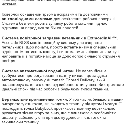
ножами.
Коверлок оснащений трьома яскравими та довговічними
світлодіодними лампами
для освітлення робочої поверхні.
Система безпеки робить зупинку роботи машини під час
відкривання передньої та бічної панелей.
Система повітряної заправки петельників ExtraordinAir™.
Accolade BLS8 має інноваційну систему для заправки
петельників. Щоб почати, просто вставте нитку в спеціальний
відсік, потім натисніть кнопку, і система вмить підхопить нитку і
направить її в потрібне місце за допомогою сильного струменя
повітря.
Система автоматичної подачі нитки.
Не варто більше
турбуватися про регулювання натягу нитки. І це завдяки
автоматичному режиму Automatic Thread Delivery, який
налаштовує натяг залежно від вибраного типу шва. Ви отримаєте
ідеальні стібки під час роботи з будь-яким типом тканини.
Вертикальне проникнення голки.
У той час як більшість машин
використовують голки, які входять у тканину під кутом і можуть її
пошкодити, голки BabyLock протикають тканину вертикально і
рухаються тільки вгору та вниз, що є винятковою особливістю
апарату, забезпечуючи при цьому довговічність голок та
захищаючи тканину.