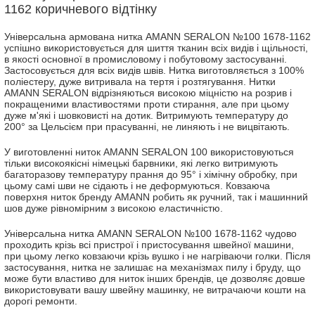
1162 коричневого відтінку
Універсальна армована нитка AMANN SERALON №100 1678-1162
успішно використовується для шиття тканин всіх видів і щільності,
в якості основної в промисловому і побутовому застосуванні.
Застосовується для всіх видів швів. Нитка виготовляється з 100%
поліестеру, дуже витривала на тертя і розтягування. Нитки
AMANN SERALON відрізняються високою міцністю на розрив і
покращеними властивостями проти стирання, але при цьому
дуже м'які і шовковисті на дотик. Витримують температуру до
200° за Цельсієм при прасуванні, не линяють і не вицвітають.
У виготовленні ниток AMANN SERALON 100 використовуються
тільки високоякісні німецькі барвники, які легко витримують
багаторазову температуру прання до 95° і хімічну обробку, при
цьому самі шви не сідають і не деформуються. Ковзаюча
поверхня ниток бренду AMANN робить як ручний, так і машинний
шов дуже рівномірним з високою еластичністю.
Універсальна нитка AMANN SERALON №100 1678-1162 чудово
проходить крізь всі пристрої і пристосування швейної машини,
при цьому легко ковзаючи крізь вушко і не нагріваючи голки. Після
застосування, нитка не залишає на механізмах пилу і бруду, що
може бути властиво для ниток інших брендів, це дозволяє довше
використовувати вашу швейну машинку, не витрачаючи кошти на
дорогі ремонти.