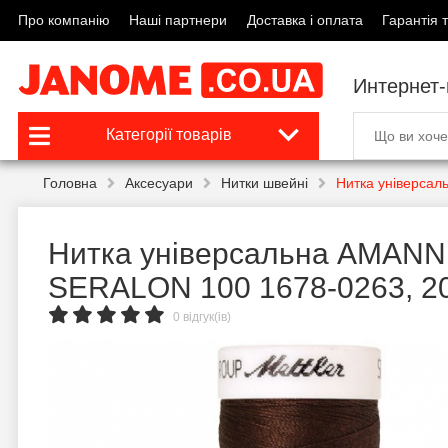
Про компанію
Наші партнери
Доставка і оплата
Гарантія т
Интернет
Категорії товарів
Головна
Аксесуари
Нитки швейні
Нитка універса
Нитка універсальна AMANN
SERALON 100 1678-0263, 2
0 відгук(ів)