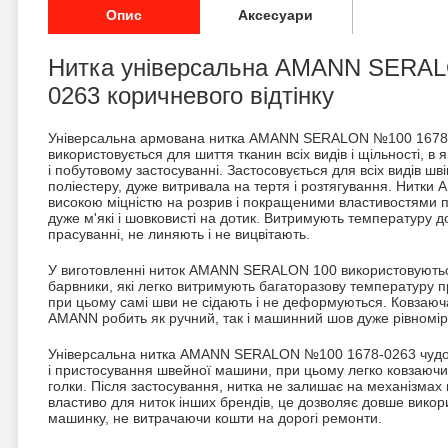
Опис
Аксесуари
Нитка універсальна AMANN SERAL
0263 коричневого відтінку
Універсальна армована нитка AMANN SERALON №100 1678
використовується для шиття тканин всіх видів і щільності, в
і побутовому застосуванні. Застосовується для всіх видів шв
поліестеру, дуже витривала на тертя і розтягування. Нитк
високою міцністю на розрив і покращеними властивостями п
дуже м'які і шовковисті на дотик. Витримують температуру д
прасуванні, не линяють і не вицвітають.
У виготовленні ниток AMANN SERALON 100 використовуються 
барвники, які легко витримують багаторазову температуру пр
при цьому самі шви не сідають і не деформуються. Ковзаюч
AMANN робить як ручний, так і машинний шов дуже рівномір
Універсальна нитка AMANN SERALON №100 1678-0263 чудово
і пристосування швейної машини, при цьому легко ковзаючи 
голки. Після застосування, нитка не залишає на механізмах 
властиво для ниток інших брендів, це дозволяє довше вико
машинку, не витрачаючи кошти на дорогі ремонти.