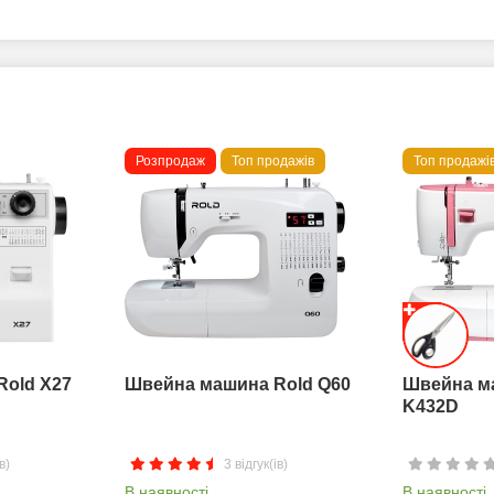
Розпродаж
Топ продажів
Топ продажі
Rold X27
Швейна машина Rold Q60
Швейна м
K432D
в)
3 відгук(ів)
В наявності
В наявності