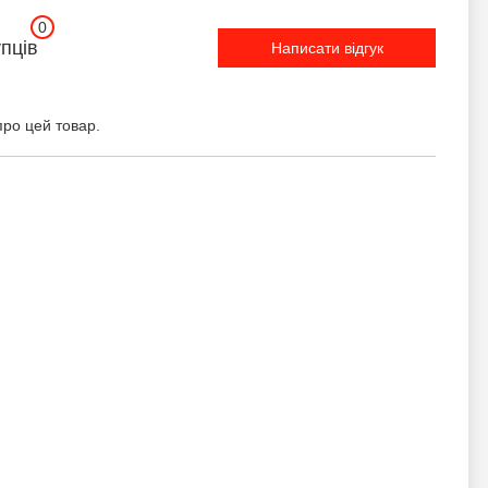
0
упців
Написати відгук
про цей товар.