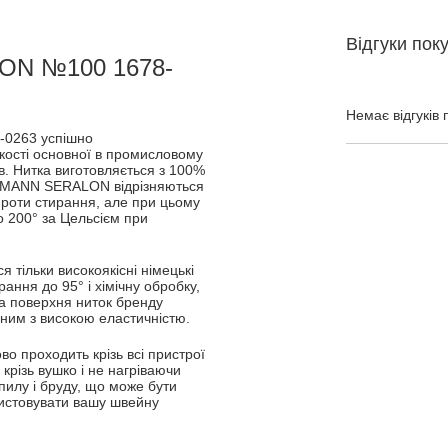
Відгуки пок
ON №100 1678-
Немає відгуків 
-0263 успішно
 якості основної в промисловому
ів. Нитка виготовляється з 100%
и AMANN SERALON відрізняються
роти стирання, але при цьому
о 200° за Цельсієм при
тільки високоякісні німецькі
ання до 95° і хімічну обробку,
а поверхня ниток бренду
ним з високою еластичністю.
 проходить крізь всі пристрої
крізь вушко і не нагріваючи
пилу і бруду, що може бути
ристовувати вашу швейну