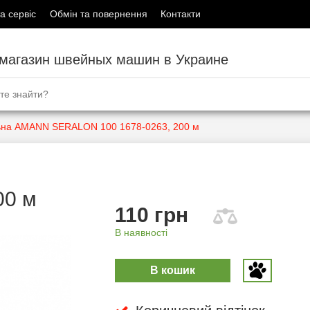
а сервіс
Обмін та повернення
Контакти
-магазин швейных машин в Украине
льна AMANN SERALON 100 1678-0263, 200 м
00 м
110 грн
В наявності
В кошик