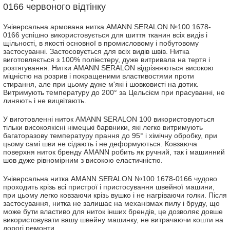
0166 червоного відтінку
Універсальна армована нитка AMANN SERALON №100 1678-
0166 успішно використовується для шиття тканин всіх видів і
щільності, в якості основної в промисловому і побутовому
застосуванні. Застосовується для всіх видів швів. Нитка
виготовляється з 100% поліестеру, дуже витривала на тертя і
розтягування. Нитки AMANN SERALON відрізняються високою
міцністю на розрив і покращеними властивостями проти
стирання, але при цьому дуже м'які і шовковисті на дотик.
Витримують температуру до 200° за Цельсієм при прасуванні, не
линяють і не вицвітають.
У виготовленні ниток AMANN SERALON 100 використовуються
тільки високоякісні німецькі барвники, які легко витримують
багаторазову температуру прання до 95° і хімічну обробку, при
цьому самі шви не сідають і не деформуються. Ковзаюча
поверхня ниток бренду AMANN робить як ручний, так і машинний
шов дуже рівномірним з високою еластичністю.
Універсальна нитка AMANN SERALON №100 1678-0166 чудово
проходить крізь всі пристрої і пристосування швейної машини,
при цьому легко ковзаючи крізь вушко і не нагріваючи голки. Після
застосування, нитка не залишає на механізмах пилу і бруду, що
може бути властиво для ниток інших брендів, це дозволяє довше
використовувати вашу швейну машинку, не витрачаючи кошти на
дорогі ремонти.