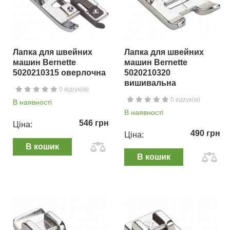
Лапка для швейних
Лапка для швейних
машин Bernette
машин Bernette
5020210315 оверлочна
5020210320
вишивальна
0 відгук(ів)
0 відгук(ів)
В наявності
В наявності
546 грн
Ціна:
490 грн
Ціна:
В кошик
В кошик