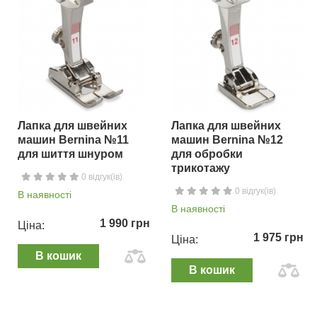
Лапка для швейних
Лапка для швейних
машин Bernina №11
машин Bernina №12
для шиття шнуром
для обробки
трикотажу
0 відгук(ів)
0 відгук(ів)
В наявності
В наявності
1 990 грн
Ціна:
1 975 грн
Ціна:
В кошик
В кошик