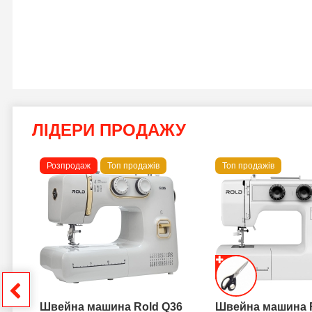
ЛІДЕРИ ПРОДАЖУ
Розпродаж
Топ продажів
Топ продажів
 B
грн
Швейна машина Rold Q36
Швейна машина 