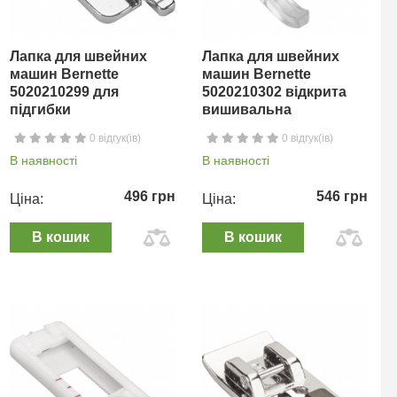
Лапка для швейних
Лапка для швейних
машин Bernette
машин Bernette
5020210299 для
5020210302 відкрита
підгибки
вишивальна
0 відгук(ів)
0 відгук(ів)
В наявності
В наявності
496 грн
546 грн
Ціна:
Ціна:
В кошик
В кошик