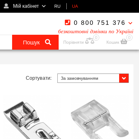
Мій кабінет
RU
UA
0 800 751 376
безкоштовні дзвінки по Україні
0
0
Пошук
Порівняти
Кошик
Сортувати: