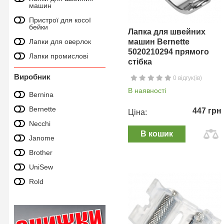
машин
Пристрої для косої
бейки
Лапка для швейних
Лапки для оверлок
машин Bernette
5020210294 прямого
Лапки промислові
стібка
Виробник
0 відгук(ів)
В наявності
Bernina
Bernette
447 грн
Ціна:
Necchi
В кошик
Janome
Brother
UniSew
Rold