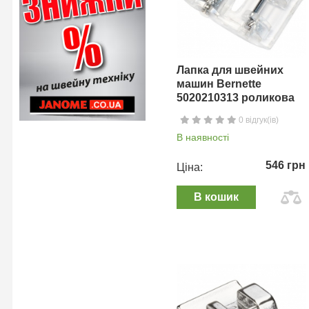
Лапка для швейних
машин Bernette
5020210313 роликова
0 відгук(ів)
В наявності
546 грн
Ціна:
В кошик