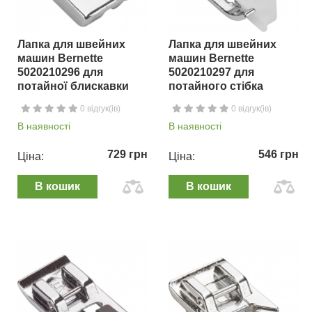
Лапка для швейних
Лапка для швейних
машин Bernette
машин Bernette
5020210296 для
5020210297 для
потайної блискавки
потайного стібка
0 відгук(ів)
0 відгук(ів)
В наявності
В наявності
729 грн
546 грн
Ціна:
Ціна:
В кошик
В кошик