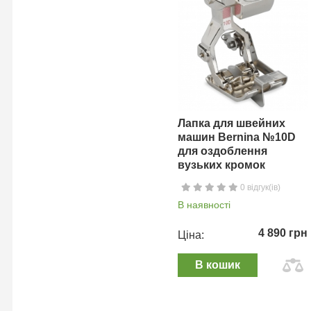
Лапка для швейних
машин Bernina №10D
для оздоблення
вузьких кромок
0 відгук(ів)
В наявності
4 890 грн
Ціна:
В кошик