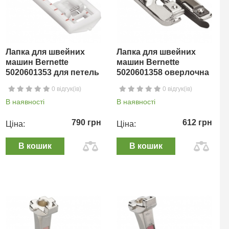
Лапка для швейних
Лапка для швейних
машин Bernette
машин Bernette
5020601353 для петель
5020601358 оверлочна
0 відгук(ів)
0 відгук(ів)
В наявності
В наявності
790 грн
612 грн
Ціна:
Ціна:
В кошик
В кошик