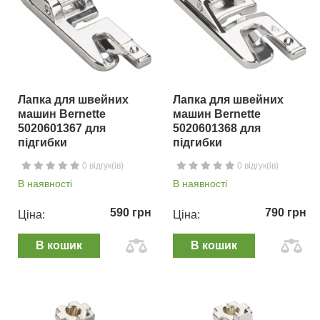
Лапка для швейних
Лапка для швейних
машин Bernette
машин Bernette
5020601367 для
5020601368 для
підгибки
підгибки
0 відгук(ів)
0 відгук(ів)
В наявності
В наявності
590 грн
790 грн
Ціна:
Ціна:
В кошик
В кошик