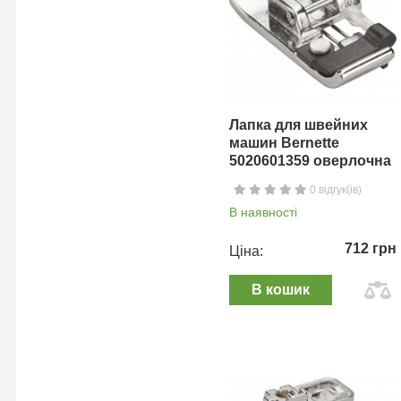
Лапка для швейних
машин Bernette
5020601359 оверлочна
0 відгук(ів)
В наявності
712 грн
Ціна:
В кошик