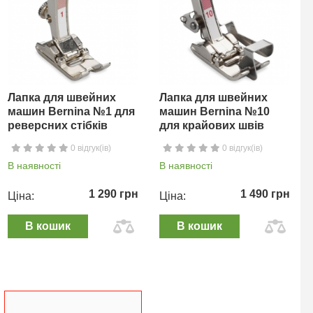
Лапка для швейних
Лапка для швейних
машин Bernina №1 для
машин Bernina №10
реверсних стібків
для крайових швів
0 відгук(ів)
0 відгук(ів)
В наявності
В наявності
1 290 грн
1 490 грн
Ціна:
Ціна:
В кошик
В кошик