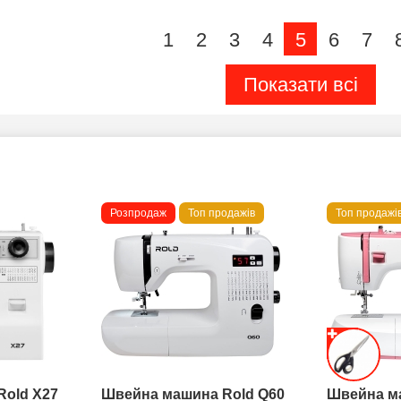
1
2
3
4
5
6
7
Показати всі
Розпродаж
Топ продажів
Топ продажі
Rold X27
Швейна машина Rold Q60
Швейна м