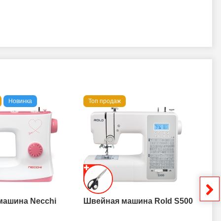
Новинка
Топ продаж
То
машина Necchi
Швейная машина Rold S500
Шв