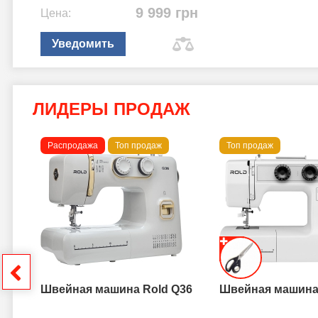
9 999 грн
Цена:
Уведомить
ЛИДЕРЫ ПРОДАЖ
Распродажа
Топ продаж
Топ продаж
a B
грн
Швейная машина Rold Q36
Швейная машина 