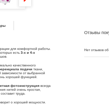
ары
Отзывы пок
ерации для комфортной работы.
Нет отзывов об
 которых есть
3-х и 4-х
 шов.
имально качественного
еренциала подачи
ткани,
 В зависимости от выбранной
чень хорошей функцией.
етная фотоинструкция
всегда
ния нитей очень простая,
составит труда.
говорит о хорошей мощности.