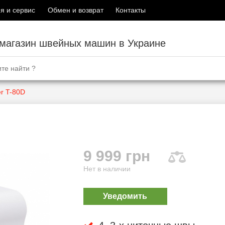
я и сервис
Обмен и возврат
Контакты
-магазин швейных машин в Украине
r T-80D
9 999 грн
Нет в наличии
Уведомить