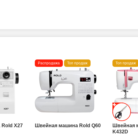
Распродажа
Топ продаж
Топ продаж
Rold X27
Швейная машина Rold Q60
Швейная 
K432D