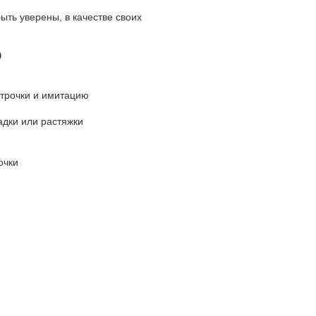
ыть уверены, в качестве своих
D
строчки и имитацию
дки или растяжки
очки