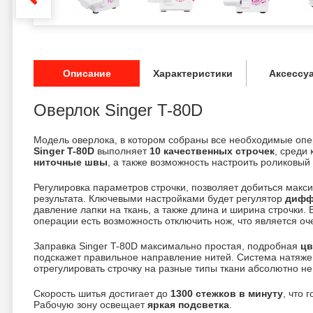
Описание
Характеристики
Аксессу
Оверлок Singer T-80D
Модель оверлока, в котором собраны все необходимые оп
Singer T-80D
выполняет
10 качественных строчек
, среди
ниточные швы
, а также возможность настроить роликовый
Регулировка параметров строчки, позволяет добиться макс
результата. Ключевыми настройками будет регулятор
дифф
давление лапки на ткань, а также длина и ширина строчки.
операции есть возможность отключить нож, что является о
Заправка Singer T-80D максимально простая, подробная
цв
подскажет правильное направление нитей. Система натяже
отрегулировать строчку на разные типы ткани абсолютно не 
Скорость шитья достигает до
1300 стежков в минуту
, что 
Рабочую зону освещает
яркая подсветка
.