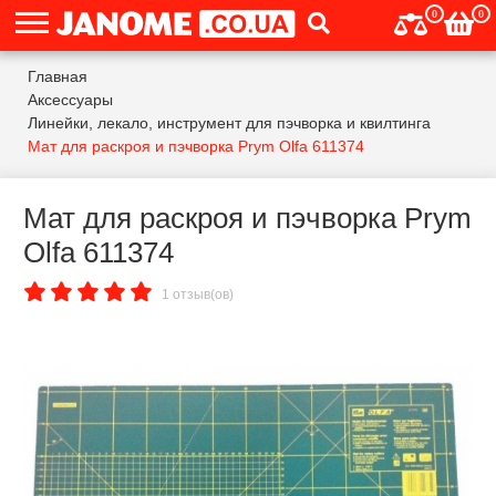
0
0
Главная
Аксессуары
Линейки, лекало, инструмент для пэчворка и квилтинга
Мат для раскроя и пэчворка Prym Olfa 611374
Мат для раскроя и пэчворка Prym
Olfa 611374
1 отзыв(ов)