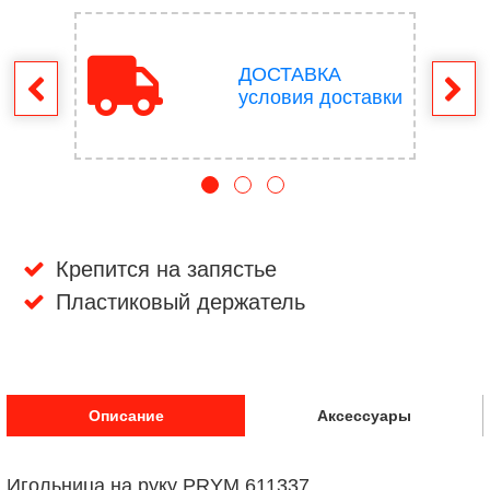
ДОСТАВКА
врат
условия доставки
Крепится на запястье
Пластиковый держатель
Описание
Аксессуары
Игольница на руку PRYM 611337