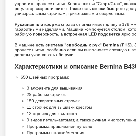
упростить процесс шитья. Кнопка шитья "Старт/Стоп", кнопк
регулятор скорости шитья. Также есть кнопки быстрого дос
универсальным строчкам, трикотажным и оверлочным.
Рукавная платформа
справа от иглы имеет длину в 178 мм
габаритными изделиями. Машина компонуется столом, кот
рабочую поверхность, а встроенная
LED подсветка
ярко ос
В машине есть
система "свободных рук" Bernina (FHS)
. 
процесс шитья, особенно если вы выполняете сложную шве
должны участвовать обе руки.
Характеристики и описание Bernina B43
650 швейных программ:
3 алфавита для вышивания
29 рабочих строчек
150 декоративных строчек
11 строчек для вышивки крестом
13 строчек для квилтинга
9 видов петель-автомат, а также ручная многоступенч
Программа пришивания пуговиц
Программы штопки/стегания