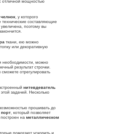
с отличной мощностью
 челнок
, у которого
се технические составляющие
 увеличена, поэтому вы
закончится.
ра
ткани, ею можно
штопку или декоративную
ри необходимости, можно
нечный результат строчки.
ы сможете отрегулировать
 встроенный
нитевдеватель
 этой задачей. Несколько
 возможностью прошивать до
 порт
, который позволяет
 построен на
металлическом
торые помогают ускорить и