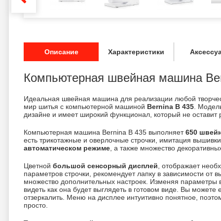
Описание
Характеристики
Аксессу
Компьютерная швейная машина Ber
Идеальная швейная машина для реализации любой творчес
мир шитья с компьютерной машиной
Bernina B 435
. Модел
дизайне и имеет широкий функционал, который не оставит
Компьютерная машина Bernina B 435 выполняет
650 швей
есть трикотажные и оверлочные строчки, имитация вышивки
автоматическом режиме
, а также множество декоративных
Цветной
большой сенсорный дисплей
, отображает нео
параметров строчки, рекомендует лапку в зависимости от в
множество дополнительных настроек. Изменяя параметры 
видеть как она будет выглядеть в готовом виде. Вы можете 
отзеркалить. Меню на дисплее интуитивно понятное, поэто
просто.