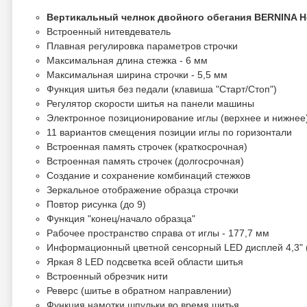
Вертикальный челнок двойного обегания BERNINA 
Встроенный нитевдеватель
Плавная регулировка параметров строчки
Максимальная длина стежка - 6 мм
Максимальная ширина строчки - 5,5 мм
Функция шитья без педали (клавиша "Старт/Стоп")
Регулятор скорости шитья на панели машины
Электронное позиционирование иглы (верхнее и нижнее
11 вариантов смещения позиции иглы по горизонтали
Встроенная память строчек (краткосрочная)
Встроенная память строчек (долгосрочная)
Создание и сохранение комбинаций стежков
Зеркальное отображение образца строчки
Повтор рисунка (до 9)
Функция "конец/начало образца"
Рабочее пространство справа от иглы - 177,7 мм
Информационный цветной сенсорный LED дисплей 4,3" 
Яркая 8 LED подсветка всей области шитья
Встроенный обрезчик нити
Реверс (шитье в обратном направлении)
Функция намотки шпульки во время шитья