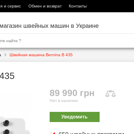
я и сервис
Обмен и возврат
Контакты
-магазин швейных машин в Украине
a
Швейная машина Bernina B 435
 435
89 990 грн
Нет в наличии
Уведомить