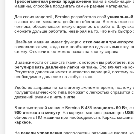
Трехсегментная рейка продвижение
ткани в комбинации 
машины, способна продвигать самые разные материалы.
Для своих моделей, Bernina разработала свой
уникальный
высокоточная механика двойного обегания. В комплексе в
челнока, обеспечивают низкую шумность в работе. Шпулька
сможете дольше работать, невзирая на то, что нить быстро 
Швейная машина имеет функцию
отключения транспорте
воспользоваться, когда вам необходимо сделать вышивку, 
стежку. Отключить ее можно нажав на кнопку справа.
В зависимости от свойств ткани, с которой вы работаете, п
регулировать давление лапки
на ткань. Это влияет на ко
Регулятор давления имеет множество вариаций, поэтому в
необходимое давление на любую ткань.
Удобство заправки нитки в иголку экономит время, поэтому
полуавтоматического типа поможет с легкостью справится с
движений руками и нить в игле.
В компьютерной машине Bernina B 435
мощность 90 Вт
, с
900 стежков в минуту
. На корпусе машины размещен
USB
обновлять ПО машины при необходимости. Каркас машины
каркасе
.
На
панели управления
расположены различные кнопки, ко