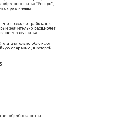
а обратного шитья "Реверс",
тупа к различным
, что позволяет работать с
орый значительно расширяет
вещает зону шитья.
Это значительно облегчает
йную операцию, в которой
5
атая обработка петли