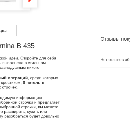
ары
Отзывы пок
nina B 435
кой идеи. Откройте для себя
Нет отзывов об
ь выполнена в стильном
 равнодушным никого.
ный операций
, среди которых
 крестиком,
9 петель в
 строчек.
бходимую информацию
ыбранной строчки и предлагает
выбранной строчки, вы можете
ее расширить, сузить или
му разобраться будет довольно