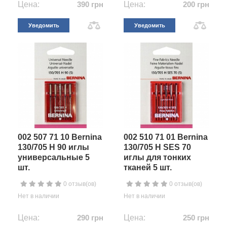
Цена:
390 грн
Цена:
200 грн
Уведомить
Уведомить
002 507 71 10 Bernina
002 510 71 01 Bernina
130/705 H 90 иглы
130/705 H SES 70
универсальные 5
иглы для тонких
шт.
тканей 5 шт.
0 отзыв(ов)
0 отзыв(ов)
Нет в наличии
Нет в наличии
Цена:
290 грн
Цена:
250 грн