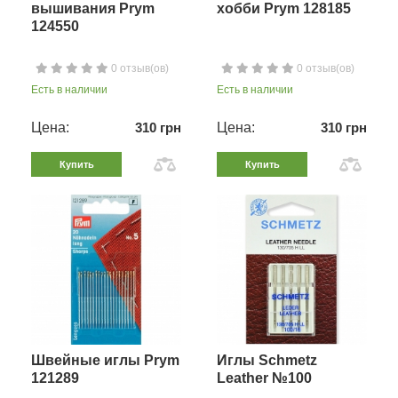
вышивания Prym
хобби Prym 128185
124550
0 отзыв(ов)
0 отзыв(ов)
Есть в наличии
Есть в наличии
Цена:
310 грн
Цена:
310 грн
Купить
Купить
Швейные иглы Prym
Иглы Schmetz
121289
Leather №100