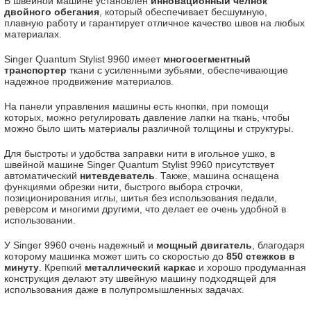
В швейной машине установлен
инновационный челнок
двойного обегания
, который обеспечивает бесшумную,
плавную работу и гарантирует отличное качество швов на любых
материалах.
Singer Quantum Stylist 9960 имеет
многосегментный
транспортер
ткани с усиленными зубьями, обеспечивающие
надежное продвижение материалов.
На панели управления машины есть кнопки, при помощи
которых, можно регулировать давление лапки на ткань, чтобы
можно было шить материалы различной толщины и структуры.
Для быстроты и удобства заправки нити в игольное ушко, в
швейной машине Singer Quantum Stylist 9960 присутствует
автоматический
нитевдеватель
. Также, машина оснащена
функциями обрезки нити, быстрого выбора строчки,
позиционирования иглы, шитья без использования педали,
реверсом и многими другими, что делает ее очень удобной в
использовании.
У Singer 9960 очень надежный и
мощный двигатель
, благодаря
которому машинка может шить со скоростью до
850 стежков в
минуту
. Крепкий
металлический каркас
и хорошо продуманная
конструкция делают эту швейную машину подходящей для
использования даже в полупромышленных задачах.