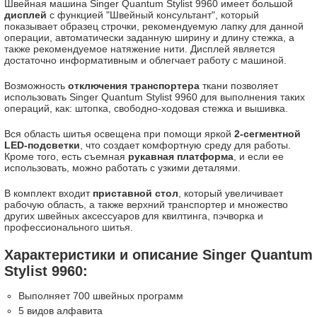
Швейная машина Singer Quantum Stylist 9960 имеет большой
дисплей
с функцией "Швейный консультант", который
показывает образец строчки, рекомендуемую лапку для данной
операции, автоматически заданную ширину и длину стежка, а
также рекомендуемое натяжение нити. Дисплей является
достаточно информативным и облегчает работу с машиной.
Возможность
отключения транспортера
ткани позволяет
использовать Singer Quantum Stylist 9960 для выполнения таких
операций, как: штопка, свободно-ходовая стежка и вышивка.
Вся область шитья освещена при помощи яркой
2-сегментной
LED-подсветки
, что создает комфортную среду для работы.
Кроме того, есть съемная
рукавная платформа
, и если ее
использовать, можно работать с узкими деталями.
В комплект входит
приставной стол
, который увеличивает
рабочую область, а также верхний транспортер и множество
других швейных аксессуаров для квилтинга, пэчворка и
профессионального шитья.
Характеристики и описание Singer Quantum
Stylist 9960:
Выполняет 700 швейных программ
5 видов алфавита