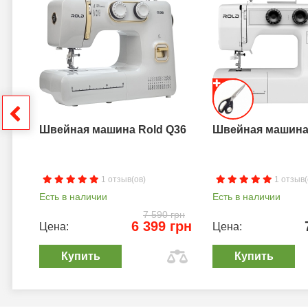
a B
грн
Швейная машина Rold Q36
Швейная машина 
1 отзыв(ов)
1 отзыв(
Есть в наличии
Есть в наличии
7 590 грн
6 399 грн
Цена:
Цена:
Купить
Купить