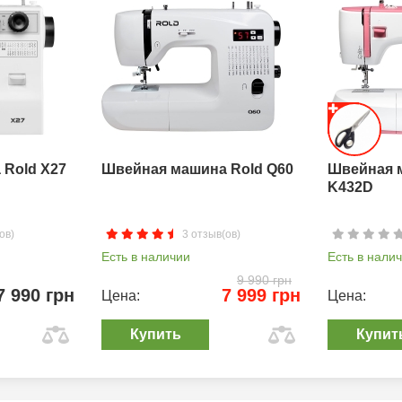
Rold X27
Швейная машина Rold Q60
Швейная 
K432D
ов)
3 отзыв(ов)
Есть в наличии
Есть в нали
9 990 грн
7 990 грн
7 999 грн
Цена:
Цена:
Купить
Купит