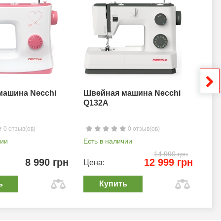
машина Necchi
Швейная машина Necchi
Шв
Q132A
0 отзыв(ов)
0 отзыв(ов)
чии
Есть в наличии
Ест
14 990 грн
8 990 грн
12 999 грн
Цена:
Цен
ь
Купить